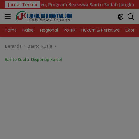
Langsung
m Beasiswa Santri Sudah Jangkau 2.751 Penerima
Jurnal Terkini
Baga
ke
konten
Home
Kalsel
Regional
Politik
Hukum & Peristiwa
Ekonom
Beranda
Barito Kuala
Barito Kuala
,
Dispersip Kalsel