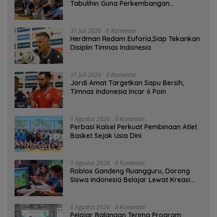
Tabulihin Guna Perkembangan
Kampung Papuyu
31 Juli 2026
0 Komentar
Herdman Redam Euforia,Siap Tekankan
Disiplin Timnas Indonesia
31 Juli 2026
0 Komentar
Jordi Amat Targetkan Sapu Bersih,
Timnas Indonesia Incar 6 Poin
1 Agustus 2026
0 Komentar
Perbasi Kalsel Perkuat Pembinaan Atlet
Basket Sejak Usia Dini
1 Agustus 2026
0 Komentar
Roblox Gandeng Ruangguru, Dorong
Siswa Indonesia Belajar Lewat Kreasi
Digital
6 Agustus 2026
0 Komentar
Pelajar Balangan Terima Program