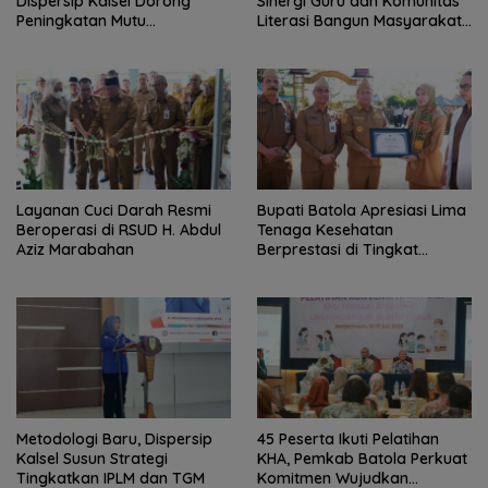
Dispersip Kalsel Dorong
Sinergi Guru dan Komunitas
Peningkatan Mutu
Literasi Bangun Masyarakat
Perpustakaan Sekolah
Cerdas Informasi
Layanan Cuci Darah Resmi
Bupati Batola Apresiasi Lima
Beroperasi di RSUD H. Abdul
Tenaga Kesehatan
Aziz Marabahan
Berprestasi di Tingkat
Provinsi
Metodologi Baru, Dispersip
45 Peserta Ikuti Pelatihan
Kalsel Susun Strategi
KHA, Pemkab Batola Perkuat
Tingkatkan IPLM dan TGM
Komitmen Wujudkan