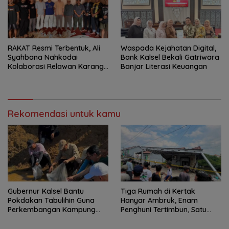
RAKAT Resmi Terbentuk, Ali
Waspada Kejahatan Digital,
Syahbana Nahkodai
Bank Kalsel Bekali Gatriwara
Kolaborasi Relawan Karang
Banjar Literasi Keuangan
Intan–Aranio
Rekomendasi untuk kamu
Gubernur Kalsel Bantu
Tiga Rumah di Kertak
Pokdakan Tabulihin Guna
Hanyar Ambruk, Enam
Perkembangan Kampung
Penghuni Tertimbun, Satu
Papuyu
Korban Meninggal Dunia