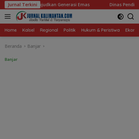
Langsung
si Emas
Jurnal Terkini
Dinas Pendidikan HST Bentuk 12 Tim Intervensi 
ke
konten
Home
Kalsel
Regional
Politik
Hukum & Peristiwa
Ekonom
Beranda
Banjar
Banjar