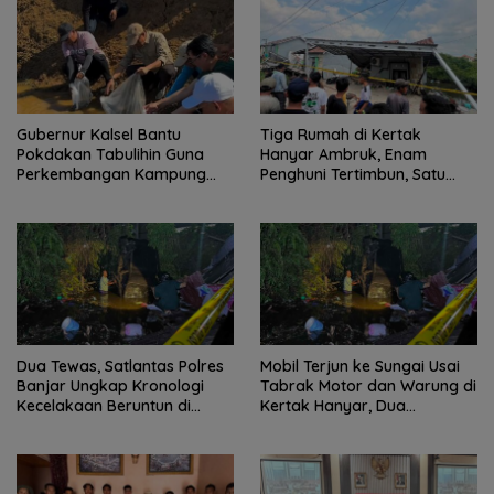
Gubernur Kalsel Bantu
Tiga Rumah di Kertak
Pokdakan Tabulihin Guna
Hanyar Ambruk, Enam
Perkembangan Kampung
Penghuni Tertimbun, Satu
Papuyu
Korban Meninggal Dunia
Dua Tewas, Satlantas Polres
Mobil Terjun ke Sungai Usai
Banjar Ungkap Kronologi
Tabrak Motor dan Warung di
Kecelakaan Beruntun di
Kertak Hanyar, Dua
Kertak Hanyar
Meninggal