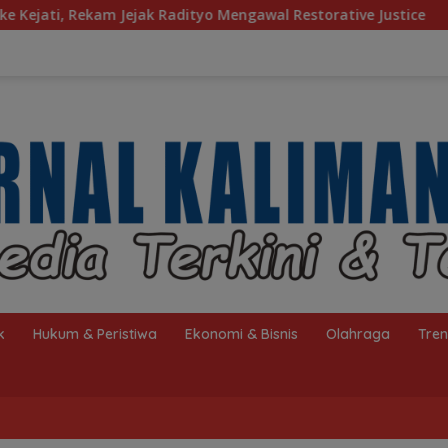
 Mengawal Restorative Justice
Bambang Heri Purnama In
k
Hukum & Peristiwa
Ekonomi & Bisnis
Olahraga
Tre