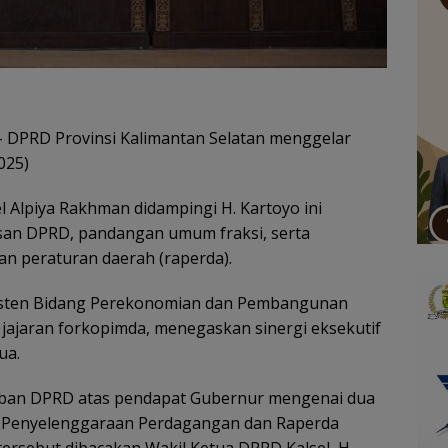
– DPRD Provinsi Kalimantan Selatan menggelar
025)
l Alpiya Rakhman didampingi H. Kartoyo ini
n DPRD, pandangan umum fraksi, serta
n peraturan daerah (raperda).
Asisten Bidang Perekonomian dan Pembangunan
 jajaran forkopimda, menegaskan sinergi eksekutif
ua.
waban DPRD atas pendapat Gubernur mengenai dua
da Penyelenggaraan Perdagangan dan Raperda