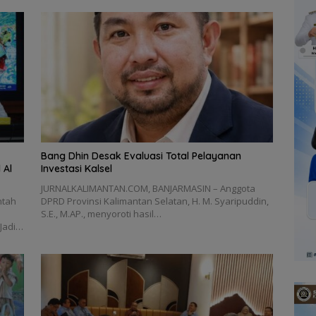
‎Bang Dhin Desak Evaluasi Total Pelayanan
 Al
Investasi Kalsel
JURNALKALIMANTAN.COM, ‎BANJARMASIN – Anggota
ntah
DPRD Provinsi Kalimantan Selatan, H. M. Syaripuddin,
n
S.E., M.AP., menyoroti hasil…
 Jadi…