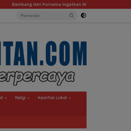
gatkan Warga Selektif Pilih Travel Umrah
nd
Religi
Kearifan Lokal