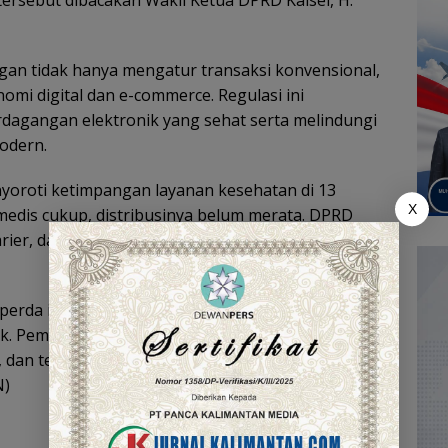
ersebut dibacakan Wakil Ketua DPRD Kalsel, H.
n tidak hanya mengatur transaksi konvensional,
nomi digital dan e-commerce. Regulasi ini
dagangan elektronik yang sehat serta melindungi
modern.
yoroti ketimpangan layanan kesehatan di 13
X
medis cukup, distribusinya belum merata. DPRD
rier, dan fasilitas memadai bagi tenaga kesehatan
perda ini merupakan komitmen bersama untuk
k. Pembahasan akan dilanjutkan melalui Panitia
is, dan teknis agar menghasilkan produk hukum
N)