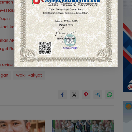
eresmian Masjid Syekh Muhammad Arsyad Al Banjari
vestasi Kalsel
Tapin
adi ke-76, Puncak Acara Digelar 13 Agustus di
ubahan APBD 2026
Target Rampung 10 Agustus
ovinsi Kalsel
Rancangan Peraturan Daerah
ngan
Wakil Rakyat