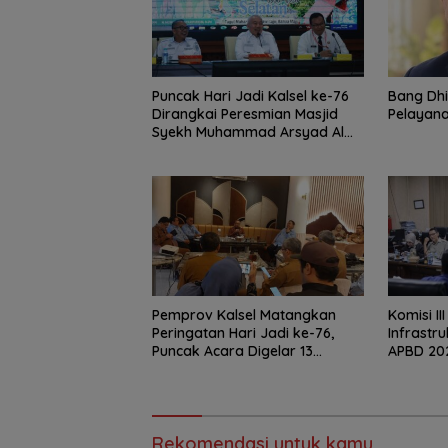
Puncak Hari Jadi Kalsel ke-76
‎Bang Dh
Dirangkai Peresmian Masjid
Pelayana
Syekh Muhammad Arsyad Al
Banjari
Pemprov Kalsel Matangkan
‎Komisi II
Peringatan Hari Jadi ke-76,
Infrastr
Puncak Acara Digelar 13
APBD 20
Agustus di Banjarbaru
Rekomendasi untuk kamu