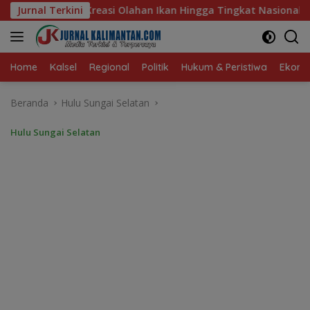
Langsung
 Ikan Hingga Tingkat Nasional Pada Lomba Masak Serba Ikan
Jurnal Terkini
ke
konten
Home
Kalsel
Regional
Politik
Hukum & Peristiwa
Ekonom
Beranda
Hulu Sungai Selatan
Hulu Sungai Selatan