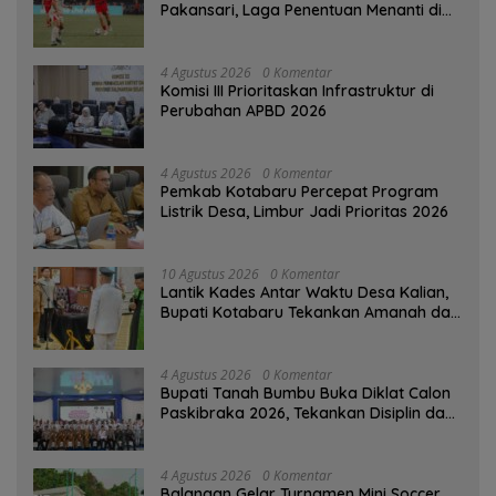
Pakansari, Laga Penentuan Menanti di
Singapura
4 Agustus 2026
0 Komentar
‎Komisi III Prioritaskan Infrastruktur di
Perubahan APBD 2026
4 Agustus 2026
0 Komentar
Pemkab Kotabaru Percepat Program
Listrik Desa, Limbur Jadi Prioritas 2026
10 Agustus 2026
0 Komentar
Lantik Kades Antar Waktu Desa Kalian,
Bupati Kotabaru Tekankan Amanah dan
Tanggung Jawab
4 Agustus 2026
0 Komentar
Bupati Tanah Bumbu Buka Diklat Calon
Paskibraka 2026, Tekankan Disiplin dan
Integritas
4 Agustus 2026
0 Komentar
Balangan Gelar Turnamen Mini Soccer