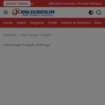
Langsung
Albumin Haruan, Protein Berkualitas untuk Hidup Sehat
Jurnal Terkini
ke
konten
Home
Kalsel
Regional
Politik
Hukum & Peristiwa
Ekonom
Beranda
Hulu Sungai Tengah
Hulu Sungai Tengah
,
Olahraga