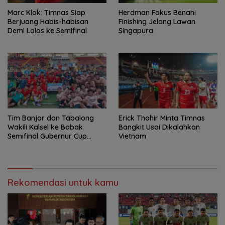
Marc Klok: Timnas Siap
Herdman Fokus Benahi
Berjuang Habis-habisan
Finishing Jelang Lawan
Demi Lolos ke Semifinal
Singapura
Tim Banjar dan Tabalong
Erick Thohir Minta Timnas
Wakili Kalsel ke Babak
Bangkit Usai Dikalahkan
Semifinal Gubernur Cup
Vietnam
Road to Pangdam
XXII/Tambun Bungai
Rekomendasi untuk kamu