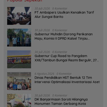
30 Juli 2026
0 Komentar
PT Ambapers Usulkan Kenaikan Tarif
Alur Sungai Barito
30 Juli 2026
0 Komentar
Gubernur Muhidin Dorong Perikanan
Maju, Komisi II DPRD Kalsel Tinjau
Kampung Gabus Haruan dan Gencarkan
GEMARIKAN
30 Juli 2026
0 Komentar
Gubernur Cup Road to Pangdam
XXII/Tambun Bungai Resmi Bergulir, 27
Tim Kalsel-Kalteng Berebut Gelar
6 Agustus 2026
0 Komentar
Dinas Pendidikan HST Bentuk 12 Tim
Intervensi Optimalisasi Inventarisasi Aset
30 Juli 2026
0 Komentar
DK Banjarmasin Soroti Hilangnya
Monumen Taman Gerbang Kota