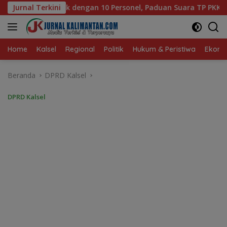
Langsung
sonel, Paduan Suara TP PKK Tanah Bumbu Sabet Juara II
Jurnal Terkini
ke
konten
Home
Kalsel
Regional
Politik
Hukum & Peristiwa
Ekonom
Beranda
DPRD Kalsel
DPRD Kalsel