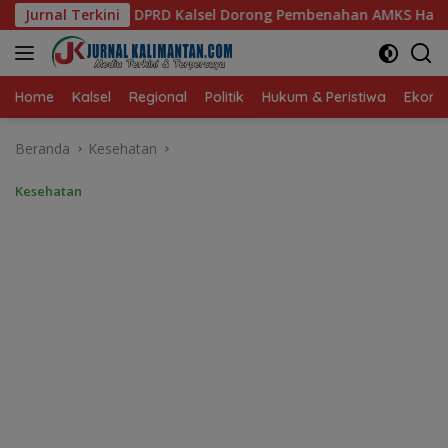
Langsung
 Dorong Pembenahan AMKS Hasanuddin
Jurnal Terkini
Ketua TP PKK Kal
ke
konten
Home
Kalsel
Regional
Politik
Hukum & Peristiwa
Ekonom
Beranda
Kesehatan
Kesehatan