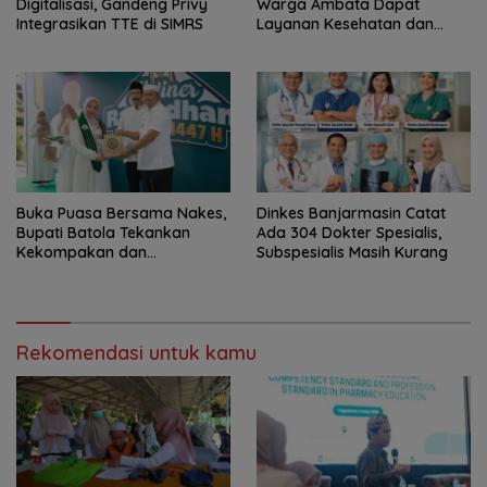
Digitalisasi, Gandeng Privy
Warga Ambata Dapat
Integrasikan TTE di SIMRS
Layanan Kesehatan dan
Adminduk Gratis
Buka Puasa Bersama Nakes,
Dinkes Banjarmasin Catat
Bupati Batola Tekankan
Ada 304 Dokter Spesialis,
Kekompakan dan
Subspesialis Masih Kurang
Profesionalisme
Rekomendasi untuk kamu