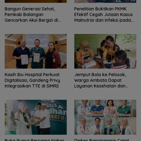
Bangun Generasi Sehat,
Penelitian Buktikan PKMK
Pemkab Balangan
Efektif Cegah Jutaan Kasus
Gencarkan Aksi Bergizi di
Malnutrisi dan Infeksi pada
Sekolah
Anak
Kasih Ibu Hospital Perkuat
Jemput Bola ke Pelosok,
Digitalisasi, Gandeng Privy
Warga Ambata Dapat
Integrasikan TTE di SIMRS
Layanan Kesehatan dan
Adminduk Gratis
Buka Puasa Bersama Nakes,
Dinkes Banjarmasin Catat