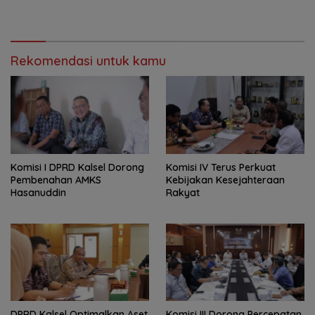
Kekeringan
dan Barbershop
Rekomendasi untuk kamu
Komisi I DPRD Kalsel Dorong
Komisi IV Terus Perkuat
Pembenahan AMKS
Kebijakan Kesejahteraan
Hasanuddin
Rakyat
‎DPRD Kalsel Optimalkan Aset
‎Komisi III Dorong Percepatan