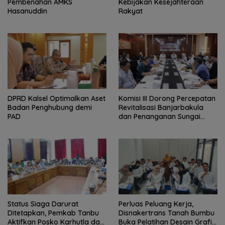
Pembenahan AMKS
Kebijakan Kesejahteraan
Hasanuddin
Rakyat
‎DPRD Kalsel Optimalkan Aset
‎Komisi III Dorong Percepatan
Badan Penghubung demi
Revitalisasi Banjarbakula
PAD
dan Penanganan Sungai
Batola
Status Siaga Darurat
Perluas Peluang Kerja,
Ditetapkan, Pemkab Tanbu
Disnakertrans Tanah Bumbu
Aktifkan Posko Karhutla dan
Buka Pelatihan Desain Grafis