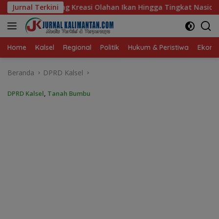
Langsung
han Ikan Hingga Tingkat Nasional Pada Lomba Masak Serba Ika
Jurnal Terkini
ke
konten
Home
Kalsel
Regional
Politik
Hukum & Peristiwa
Ekonom
Beranda
DPRD Kalsel
DPRD Kalsel
,
Tanah Bumbu