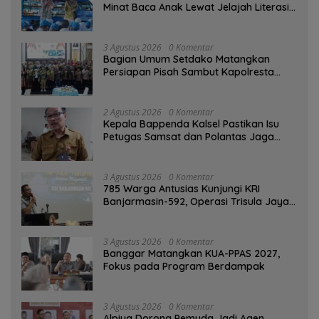
Minat Baca Anak Lewat Jelajah Literasi
di Taman Jahri Saleh
3 Agustus 2026
0 Komentar
Bagian Umum Setdako Matangkan
Persiapan Pisah Sambut Kapolresta
Banjarmasin
2 Agustus 2026
0 Komentar
Kepala Bappenda Kalsel Pastikan Isu
Petugas Samsat dan Polantas Jaga
SPBU Mulai 1 Agustus Adalah Hoaks
3 Agustus 2026
0 Komentar
785 Warga Antusias Kunjungi KRI
Banjarmasin-592, Operasi Trisula Jaya
Tinggalkan Kesan di Kotabaru
3 Agustus 2026
0 Komentar
‎Banggar Matangkan KUA-PPAS 2027,
Fokus pada Program Berdampak
3 Agustus 2026
0 Komentar
‎Alpiya Dorong Pemuda Jadi Agen