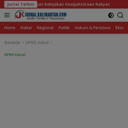
Langsung
 Kebijakan Kesejahteraan Rakyat
Jurnal Terkini
Baru 10 Persen, Aktiv
ke
konten
Home
Kalsel
Regional
Politik
Hukum & Peristiwa
Ekonom
Beranda
DPRD Kalsel
DPRD Kalsel