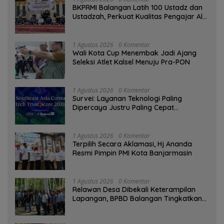
BKPRMI Balangan Latih 100 Ustadz dan
Ustadzah, Perkuat Kualitas Pengajar Al-
Qur’an
1 Agustus 2026
0 Komentar
Wali Kota Cup Menembak Jadi Ajang
Seleksi Atlet Kalsel Menuju Pra-PON
1 Agustus 2026
0 Komentar
Survei: Layanan Teknologi Paling
Dipercaya Justru Paling Cepat
Ditinggalkan Saat Bermasalah
1 Agustus 2026
0 Komentar
‎Terpilih Secara Aklamasi, Hj Ananda
Resmi Pimpin PMI Kota Banjarmasin
1 Agustus 2026
0 Komentar
Relawan Desa Dibekali Keterampilan
Lapangan, BPBD Balangan Tingkatkan
Kesiapsiagaan Bencana