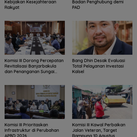
Kebijakan Kesejahteraan
Badan Penghubung demi
Rakyat
PAD
‎Komisi III Dorong Percepatan
‎Bang Dhin Desak Evaluasi
Revitalisasi Banjarbakula
Total Pelayanan Investasi
dan Penanganan Sungai
Kalsel
Batola
‎Komisi III Prioritaskan
Komisi III Kawal Perbaikan
Infrastruktur di Perubahan
Jalan Veteran, Target
APBD 2026
Rampung 10 Agustus