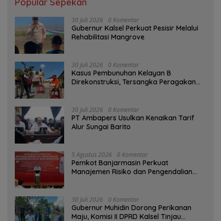
Popular Sepekan
30 Juli 2026
0 Komentar
Gubernur Kalsel Perkuat Pesisir Melalui
Rehabilitasi Mangrove
30 Juli 2026
0 Komentar
Kasus Pembunuhan Kelayan B
Direkonstruksi, Tersangka Peragakan
Aksi Penyerangan dengan Arit
30 Juli 2026
0 Komentar
PT Ambapers Usulkan Kenaikan Tarif
Alur Sungai Barito
5 Agustus 2026
0 Komentar
Pemkot Banjarmasin Perkuat
Manajemen Risiko dan Pengendalian
Gratifikasi Cegah Korupsi
30 Juli 2026
0 Komentar
Gubernur Muhidin Dorong Perikanan
Maju, Komisi II DPRD Kalsel Tinjau