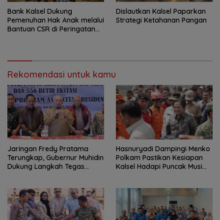
Bank Kalsel Dukung
Dislautkan Kalsel Paparkan
Pemenuhan Hak Anak melalui
Strategi Ketahanan Pangan
Bantuan CSR di Peringatan
HAN ke-42
Rekomendasi untuk kamu
Jaringan Fredy Pratama
Hasnuryadi Dampingi Menko
Terungkap, Gubernur Muhidin
Polkam Pastikan Kesiapan
Dukung Langkah Tegas
Kalsel Hadapi Puncak Musim
Polda Kalsel
Kemarau