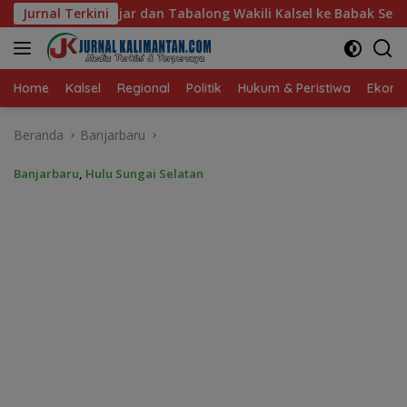
Langsung
ng Wakili Kalsel ke Babak Semifinal Gubernur Cup Road to Pa
Jurnal Terkini
ke
konten
Home
Kalsel
Regional
Politik
Hukum & Peristiwa
Ekonom
Beranda
Banjarbaru
Banjarbaru
,
Hulu Sungai Selatan