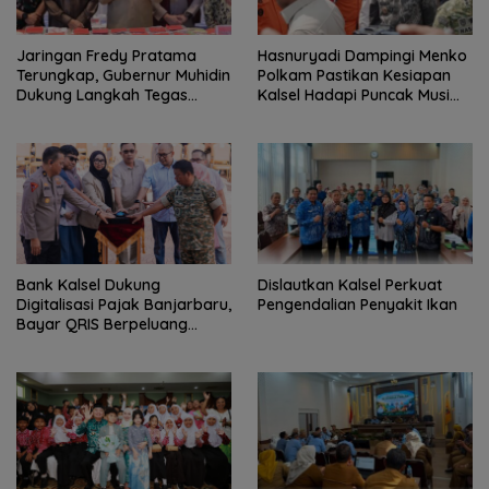
Jaringan Fredy Pratama
Hasnuryadi Dampingi Menko
Terungkap, Gubernur Muhidin
Polkam Pastikan Kesiapan
Dukung Langkah Tegas
Kalsel Hadapi Puncak Musim
Polda Kalsel
Kemarau
Bank Kalsel Dukung
Dislautkan Kalsel Perkuat
Digitalisasi Pajak Banjarbaru,
Pengendalian Penyakit Ikan
Bayar QRIS Berpeluang
Dapat Umrah