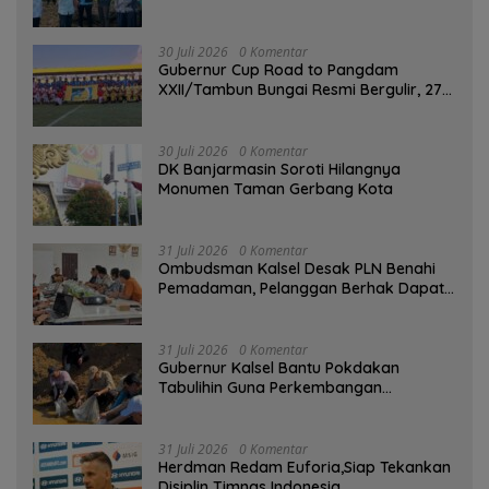
Kampung Gabus Haruan dan Gencarkan
GEMARIKAN
30 Juli 2026
0 Komentar
Gubernur Cup Road to Pangdam
XXII/Tambun Bungai Resmi Bergulir, 27
Tim Kalsel-Kalteng Berebut Gelar
30 Juli 2026
0 Komentar
DK Banjarmasin Soroti Hilangnya
Monumen Taman Gerbang Kota
31 Juli 2026
0 Komentar
Ombudsman Kalsel Desak PLN Benahi
Pemadaman, Pelanggan Berhak Dapat
Kompensasi
31 Juli 2026
0 Komentar
Gubernur Kalsel Bantu Pokdakan
Tabulihin Guna Perkembangan
Kampung Papuyu
31 Juli 2026
0 Komentar
Herdman Redam Euforia,Siap Tekankan
Disiplin Timnas Indonesia