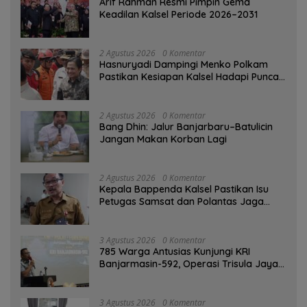
Arif Rahman Resmi Pimpin Gema
Keadilan Kalsel Periode 2026–2031
2 Agustus 2026
0 Komentar
Hasnuryadi Dampingi Menko Polkam
Pastikan Kesiapan Kalsel Hadapi Puncak
Musim Kemarau
2 Agustus 2026
0 Komentar
Bang Dhin: Jalur Banjarbaru–Batulicin
Jangan Makan Korban Lagi
2 Agustus 2026
0 Komentar
Kepala Bappenda Kalsel Pastikan Isu
Petugas Samsat dan Polantas Jaga
SPBU Mulai 1 Agustus Adalah Hoaks
3 Agustus 2026
0 Komentar
785 Warga Antusias Kunjungi KRI
Banjarmasin-592, Operasi Trisula Jaya
Tinggalkan Kesan di Kotabaru
3 Agustus 2026
0 Komentar