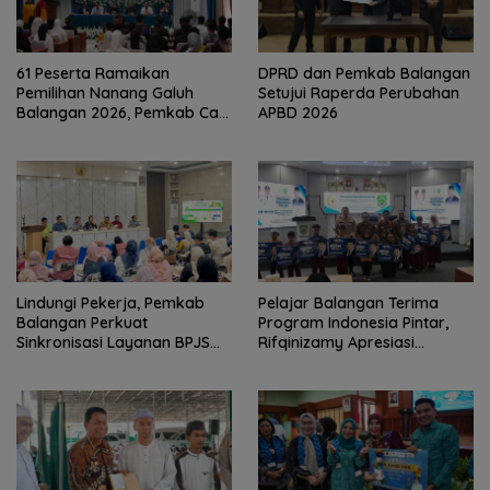
61 Peserta Ramaikan
DPRD dan Pemkab Balangan
Pemilihan Nanang Galuh
Setujui Raperda Perubahan
Balangan 2026, Pemkab Cari
APBD 2026
Duta Budaya Terbaik
Lindungi Pekerja, Pemkab
Pelajar Balangan Terima
Balangan Perkuat
Program Indonesia Pintar,
Sinkronisasi Layanan BPJS
Rifqinizamy Apresiasi
Ketenagakerjaan
Komitmen Pemkab