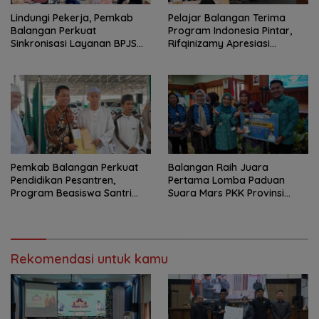
Lindungi Pekerja, Pemkab
Pelajar Balangan Terima
Balangan Perkuat
Program Indonesia Pintar,
Sinkronisasi Layanan BPJS
Rifqinizamy Apresiasi
Ketenagakerjaan
Komitmen Pemkab
Pemkab Balangan Perkuat
Balangan Raih Juara
Pendidikan Pesantren,
Pertama Lomba Paduan
Program Beasiswa Santri
Suara Mars PKK Provinsi
Sudah Jangkau 2.751
Kalsel
Penerima
Rekomendasi untuk kamu