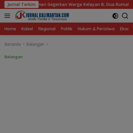
Langsung
n Warga Kelayan B, Dua Rumah dan Bedakan Terbakar
Jurnal Terkini
P
ke
konten
Home
Kalsel
Regional
Politik
Hukum & Peristiwa
Ekonom
Beranda
Balangan
Balangan