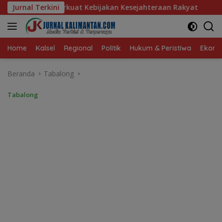
Langsung
jakan Kesejahteraan Rakyat
Jurnal Terkini
Baru 10 Persen, Aktivasi I
ke
konten
Home
Kalsel
Regional
Politik
Hukum & Peristiwa
Ekonom
Beranda
Tabalong
Tabalong