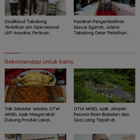
Disdikbud Tabalong
Pastikan Penyembelihan
Terbitkan Izin Operasional
Sesuai Syariat, Juleha
LKP Anwaha, Perkuat
Tabalong Gelar Pelatihan
Pendidikan Keterampilan
Asah Pisau
Santri
Rekomendasi untuk kamu
Tak Sekadar Wisata, OTW
OTW AKSEL Ajak Jelajahi
AKSEL Ajak Masyarakat
Pesona Riam Bidadari dan
Dukung Produk Lokal
Goa Liang Tapah di
Tabalong
Tabalong