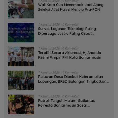
1 Agustus 2026
0 Komentar
Wali Kota Cup Menembak Jadi Ajang
Seleksi Atlet Kalsel Menuju Pra-PON
1 Agustus 2026
0 Komentar
Survei: Layanan Teknologi Paling
Dipercaya Justru Paling Cepat
Ditinggalkan Saat Bermasalah
1 Agustus 2026
0 Komentar
‎Terpilih Secara Aklamasi, Hj Ananda
Resmi Pimpin PMI Kota Banjarmasin
1 Agustus 2026
0 Komentar
Relawan Desa Dibekali Keterampilan
Lapangan, BPBD Balangan Tingkatkan
Kesiapsiagaan Bencana
1 Agustus 2026
0 Komentar
Patroli Tengah Malam, Satlantas
Polresta Banjarmasin Sasar
Pelanggaran dan Balap Liar