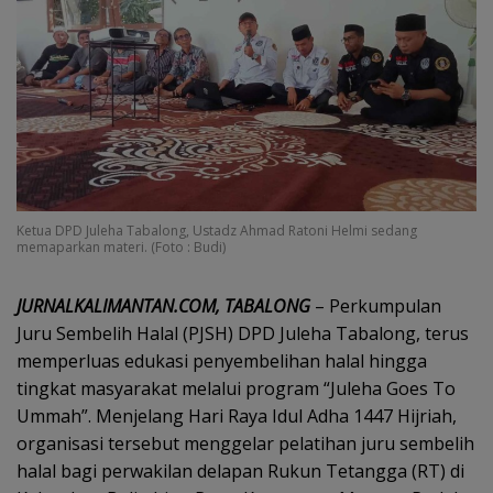
Ketua DPD Juleha Tabalong, Ustadz Ahmad Ratoni Helmi sedang
memaparkan materi. (Foto : Budi)
JURNALKALIMANTAN.COM, TABALONG
– Perkumpulan
Juru Sembelih Halal (PJSH) DPD Juleha Tabalong, terus
memperluas edukasi penyembelihan halal hingga
tingkat masyarakat melalui program “Juleha Goes To
Ummah”. Menjelang Hari Raya Idul Adha 1447 Hijriah,
organisasi tersebut menggelar pelatihan juru sembelih
halal bagi perwakilan delapan Rukun Tetangga (RT) di