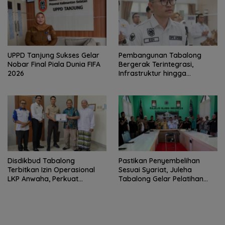
UPPD Tanjung Sukses Gelar
Pembangunan Tabalong
Nobar Final Piala Dunia FIFA
Bergerak Terintegrasi,
2026
Infrastruktur hingga
Kesehatan Terus Diperkuat
Disdikbud Tabalong
Pastikan Penyembelihan
Terbitkan Izin Operasional
Sesuai Syariat, Juleha
LKP Anwaha, Perkuat
Tabalong Gelar Pelatihan
Pendidikan Keterampilan
Asah Pisau
Santri