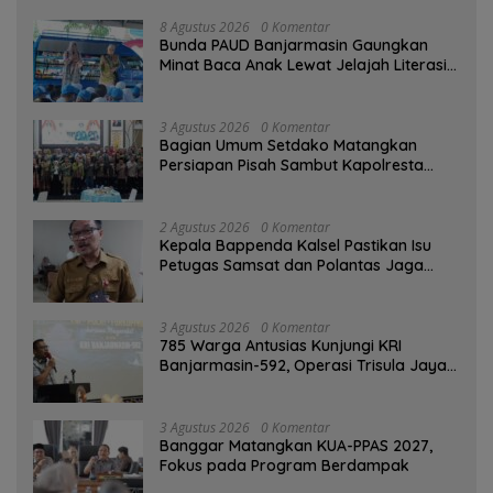
8 Agustus 2026
0 Komentar
Bunda PAUD Banjarmasin Gaungkan
Minat Baca Anak Lewat Jelajah Literasi
di Taman Jahri Saleh
3 Agustus 2026
0 Komentar
Bagian Umum Setdako Matangkan
Persiapan Pisah Sambut Kapolresta
Banjarmasin
2 Agustus 2026
0 Komentar
Kepala Bappenda Kalsel Pastikan Isu
Petugas Samsat dan Polantas Jaga
SPBU Mulai 1 Agustus Adalah Hoaks
3 Agustus 2026
0 Komentar
785 Warga Antusias Kunjungi KRI
Banjarmasin-592, Operasi Trisula Jaya
Tinggalkan Kesan di Kotabaru
3 Agustus 2026
0 Komentar
‎Banggar Matangkan KUA-PPAS 2027,
Fokus pada Program Berdampak