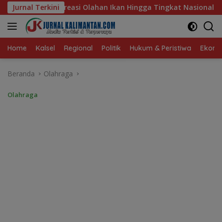
Langsung
Ikan Hingga Tingkat Nasional Pada Lomba Masak Serba Ikan
Jurnal Terkini
ke
konten
Home
Kalsel
Regional
Politik
Hukum & Peristiwa
Ekonom
Beranda
Olahraga
Olahraga