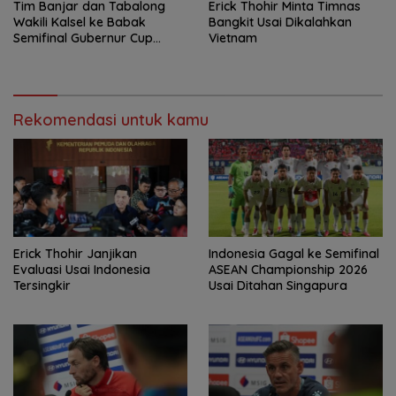
Tim Banjar dan Tabalong
Erick Thohir Minta Timnas
Wakili Kalsel ke Babak
Bangkit Usai Dikalahkan
Semifinal Gubernur Cup
Vietnam
Road to Pangdam
XXII/Tambun Bungai
Rekomendasi untuk kamu
Erick Thohir Janjikan
Indonesia Gagal ke Semifinal
Evaluasi Usai Indonesia
ASEAN Championship 2026
Tersingkir
Usai Ditahan Singapura