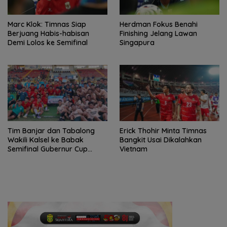
Marc Klok: Timnas Siap
Herdman Fokus Benahi
Berjuang Habis-habisan
Finishing Jelang Lawan
Demi Lolos ke Semifinal
Singapura
Tim Banjar dan Tabalong
Erick Thohir Minta Timnas
Wakili Kalsel ke Babak
Bangkit Usai Dikalahkan
Semifinal Gubernur Cup
Vietnam
Road to Pangdam
XXII/Tambun Bungai