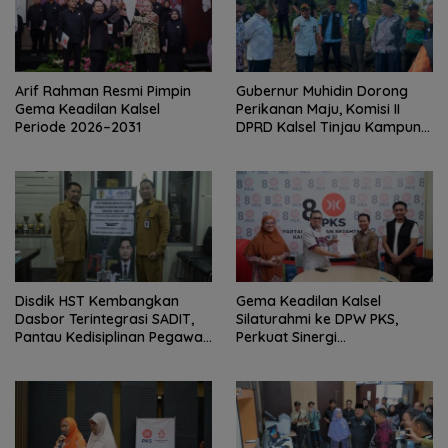
Arif Rahman Resmi Pimpin
Gubernur Muhidin Dorong
Gema Keadilan Kalsel
Perikanan Maju, Komisi II
Periode 2026–2031
DPRD Kalsel Tinjau Kampung
Gabus Haruan dan
Gencarkan GEMARIKAN
Disdik HST Kembangkan
‎Gema Keadilan Kalsel
Dasbor Terintegrasi SADIT,
Silaturahmi ke DPW PKS,
Pantau Kedisiplinan Pegawai
Perkuat Sinergi
Menyeluruh
Kepengurusan Baru