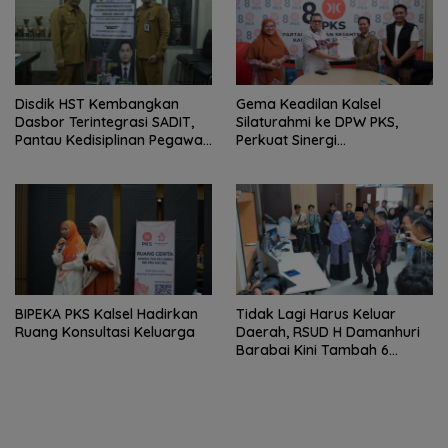
Disdik HST Kembangkan
‎Gema Keadilan Kalsel
Dasbor Terintegrasi SADIT,
Silaturahmi ke DPW PKS,
Pantau Kedisiplinan Pegawai
Perkuat Sinergi
Menyeluruh
Kepengurusan Baru
‎BIPEKA PKS Kalsel Hadirkan
Tidak Lagi Harus Keluar
Ruang Konsultasi Keluarga ‎
Daerah, RSUD H Damanhuri
Barabai Kini Tambah 6
Layanan Baru