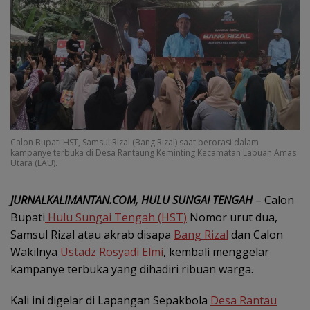
Calon Bupati HST, Samsul Rizal (Bang Rizal) saat berorasi dalam
kampanye terbuka di Desa Rantaung Keminting Kecamatan Labuan Amas
Utara (LAU).
JURNALKALIMANTAN.COM, HULU SUNGAI TENGAH
– Calon
Bupati
Hulu Sungai Tengah (HST)
Nomor urut dua,
Samsul Rizal atau akrab disapa
Bang Rizal
dan Calon
Wakilnya
Ustadz Rosyadi Elmi
, kembali menggelar
kampanye terbuka yang dihadiri ribuan warga.
Kali ini digelar di Lapangan Sepakbola
Desa Rantau