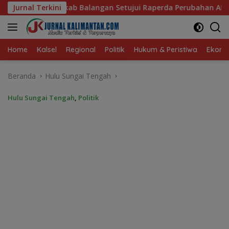
Langsung
Balangan Setujui Raperda Perubahan APBD 2026
Jurnal Terkini
‎Komi
ke
konten
Home
Kalsel
Regional
Politik
Hukum & Peristiwa
Ekonom
Beranda
Hulu Sungai Tengah
Hulu Sungai Tengah
,
Politik