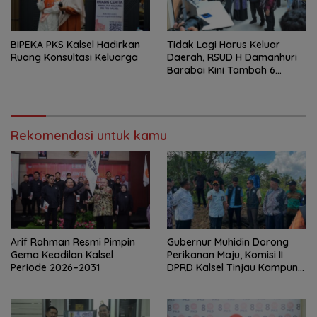
‎BIPEKA PKS Kalsel Hadirkan
Tidak Lagi Harus Keluar
Ruang Konsultasi Keluarga ‎
Daerah, RSUD H Damanhuri
Barabai Kini Tambah 6
Layanan Baru
Rekomendasi untuk kamu
Arif Rahman Resmi Pimpin
Gubernur Muhidin Dorong
Gema Keadilan Kalsel
Perikanan Maju, Komisi II
Periode 2026–2031
DPRD Kalsel Tinjau Kampung
Gabus Haruan dan
Gencarkan GEMARIKAN