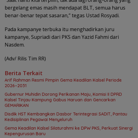
“Saat nanti kita terpilih, tak ada lagi orang-orang yang
bergelang emas masih mendapat BLT, semua harus
benar-benar tepat sasaran,” tegas Ustad Rosyadi.
Pada kampanye terbuka itu menghadirkan juru
kampanye, Supriadi dari PKS dan Yazid Fahmi dari
Nasdem.
(Adv/ Rilis Tim RR)
Berita Terkait
Arif Rahman Resmi Pimpin Gema Keadilan Kalsel Periode
2026–2031
Gubernur Muhidin Dorong Perikanan Maju, Komisi II DPRD
Kalsel Tinjau Kampung Gabus Haruan dan Gencarkan
GEMARIKAN
Disdik HST Kembangkan Dasbor Terintegrasi SADIT, Pantau
Kedisiplinan Pegawai Menyeluruh
‎Gema Keadilan Kalsel Silaturahmi ke DPW PKS, Perkuat Sinergi
Kepengurusan Baru