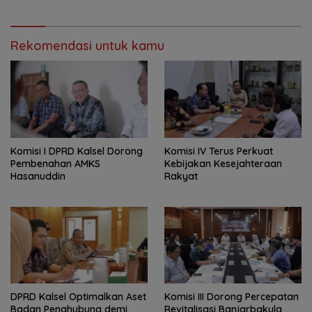
Rekomendasi untuk kamu
Komisi I DPRD Kalsel Dorong
Komisi IV Terus Perkuat
Pembenahan AMKS
Kebijakan Kesejahteraan
Hasanuddin
Rakyat
‎DPRD Kalsel Optimalkan Aset
‎Komisi III Dorong Percepatan
Badan Penghubung demi
Revitalisasi Banjarbakula