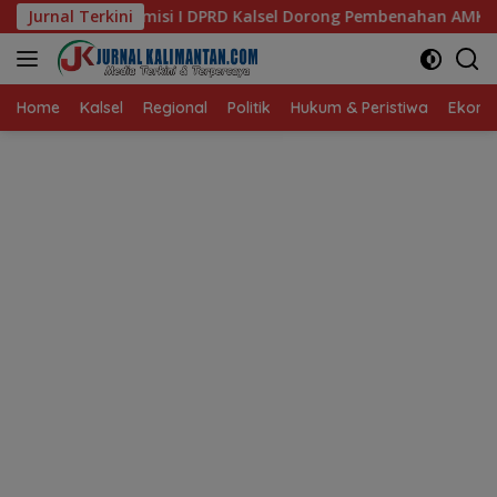
Langsung
D Kalsel Dorong Pembenahan AMKS Hasanuddin
Jurnal Terkini
Ketua TP
ke
konten
Home
Kalsel
Regional
Politik
Hukum & Peristiwa
Ekonom