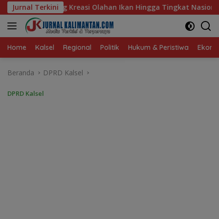
Langsung
n Ikan Hingga Tingkat Nasional Pada Lomba Masak Serba Ikan
Jurnal Terkini
ke
konten
Home
Kalsel
Regional
Politik
Hukum & Peristiwa
Ekonom
Beranda
DPRD Kalsel
DPRD Kalsel