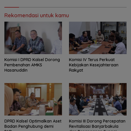
Rekomendasi untuk kamu
Komisi I DPRD Kalsel Dorong
Komisi IV Terus Perkuat
Pembenahan AMKS
Kebijakan Kesejahteraan
Hasanuddin
Rakyat
‎DPRD Kalsel Optimalkan Aset
‎Komisi III Dorong Percepatan
Badan Penghubung demi
Revitalisasi Banjarbakula