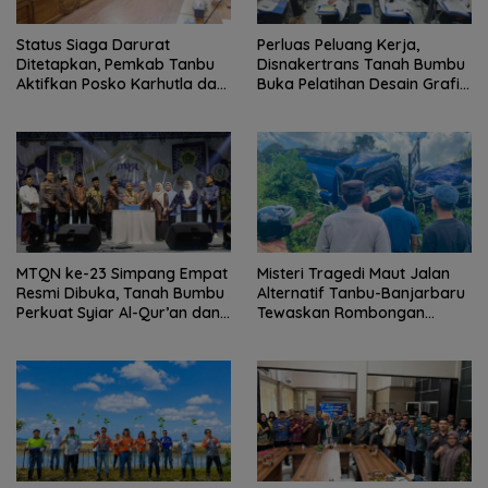
Status Siaga Darurat
Perluas Peluang Kerja,
Ditetapkan, Pemkab Tanbu
Disnakertrans Tanah Bumbu
Aktifkan Posko Karhutla dan
Buka Pelatihan Desain Grafis
Kekeringan
dan Barbershop
MTQN ke-23 Simpang Empat
Misteri Tragedi Maut Jalan
Resmi Dibuka, Tanah Bumbu
Alternatif Tanbu-Banjarbaru
Perkuat Syiar Al-Qur’an dan
Tewaskan Rombongan
Generasi Qurani
Mahasiswa KKN