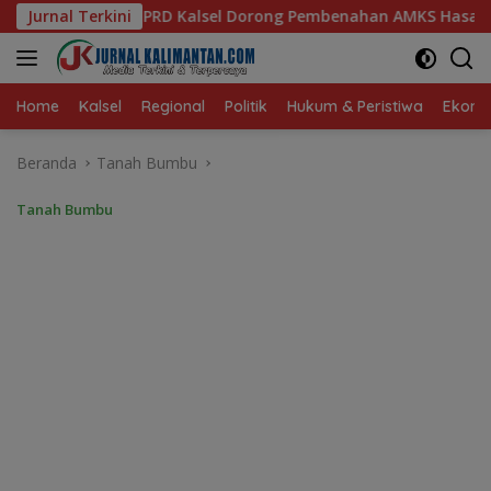
Langsung
Dorong Pembenahan AMKS Hasanuddin
Jurnal Terkini
Ketua TP PKK Kals
ke
konten
Home
Kalsel
Regional
Politik
Hukum & Peristiwa
Ekonom
Beranda
Tanah Bumbu
Tanah Bumbu