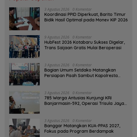
3 Agustus 2026
0 Komentar
Koordinasi PPID Diperkuat, Barito Timur
Bidik Hasil Optimal pada Monev KIP 2026
9 Agustus 2026
0 Komentar
HubFest 2026 Kotabaru Sukses Digelar,
Trans Saijaan Gratis Mulai Beroperasi
3 Agustus 2026
0 Komentar
Bagian Umum Setdako Matangkan
Persiapan Pisah Sambut Kapolresta
Banjarmasin
3 Agustus 2026
0 Komentar
785 Warga Antusias Kunjungi KRI
Banjarmasin-592, Operasi Trisula Jaya
Tinggalkan Kesan di Kotabaru
3 Agustus 2026
0 Komentar
‎Banggar Matangkan KUA-PPAS 2027,
Fokus pada Program Berdampak