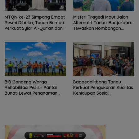
MTQN ke-23 Simpang Empat
Misteri Tragedi Maut Jalan
Resmi Dibuka, Tanah Bumbu
Alternatif Tanbu-Banjarbaru
Perkuat Syiar Al-Qur’an dan
Tewaskan Rombongan
Generasi Qurani
Mahasiswa KKN
BIB Gandeng Warga
Bappedalitbang Tanbu
Rehabilitasi Pesisir Pantai
Perkuat Pengukuran Kualitas
Bunati Lewat Penanaman
Kehidupan Sosial
1.000 Mangrove
Masyarakat