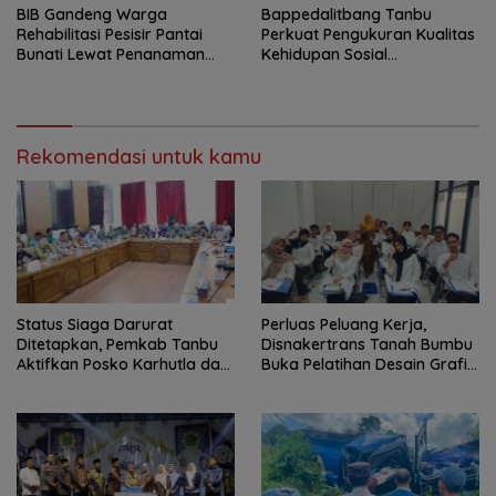
BIB Gandeng Warga
Bappedalitbang Tanbu
Rehabilitasi Pesisir Pantai
Perkuat Pengukuran Kualitas
Bunati Lewat Penanaman
Kehidupan Sosial
1.000 Mangrove
Masyarakat
Rekomendasi untuk kamu
Status Siaga Darurat
Perluas Peluang Kerja,
Ditetapkan, Pemkab Tanbu
Disnakertrans Tanah Bumbu
Aktifkan Posko Karhutla dan
Buka Pelatihan Desain Grafis
Kekeringan
dan Barbershop