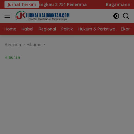
Langsung
51 Penerima
Jurnal Terkini
Bagaimana KIP Hadapi Deepfake dan Hoak
ke
konten
Home
Kalsel
Regional
Politik
Hukum & Peristiwa
Ekonom
Beranda
Hiburan
Hiburan