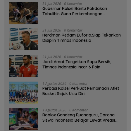
31 Juli 2026
0 Komentar
Gubernur Kalsel Bantu Pokdakan
Tabulihin Guna Perkembangan
Kampung Papuyu
31 Juli 2026
0 Komentar
Herdman Redam Euforia,Siap Tekankan
Disiplin Timnas Indonesia
31 Juli 2026
0 Komentar
Jordi Amat Targetkan Sapu Bersih,
Timnas Indonesia Incar 6 Poin
1 Agustus 2026
0 Komentar
Perbasi Kalsel Perkuat Pembinaan Atlet
Basket Sejak Usia Dini
1 Agustus 2026
0 Komentar
Roblox Gandeng Ruangguru, Dorong
Siswa Indonesia Belajar Lewat Kreasi
Digital