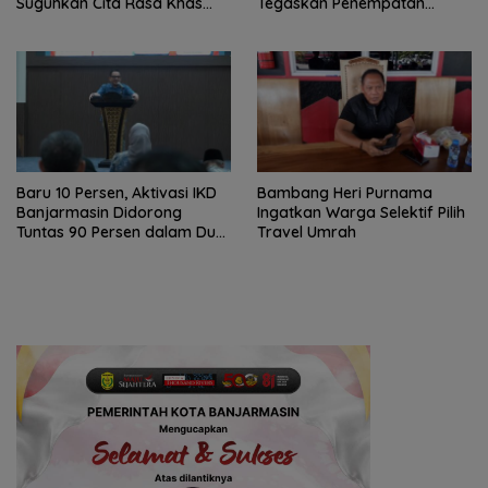
Suguhkan Cita Rasa Khas
Tegaskan Penempatan
Banjar
Berbasis Talenta
Baru 10 Persen, Aktivasi IKD
Bambang Heri Purnama
Banjarmasin Didorong
Ingatkan Warga Selektif Pilih
Tuntas 90 Persen dalam Dua
Travel Umrah
Bulan