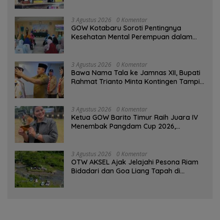
PAD Diproyeksi Rp557,7 Miliar
3 Agustus 2026
0 Komentar
GOW Kotabaru Soroti Pentingnya
Kesehatan Mental Perempuan dalam
Pertemuan Rutin
3 Agustus 2026
0 Komentar
Bawa Nama Tala ke Jamnas XII, Bupati
Rahmat Trianto Minta Kontingen Tampil
Percaya Diri
3 Agustus 2026
0 Komentar
Ketua GOW Barito Timur Raih Juara IV
Menembak Pangdam Cup 2026,
Bersaing dengan Pimpinan TNI-Polri
3 Agustus 2026
0 Komentar
OTW AKSEL Ajak Jelajahi Pesona Riam
Bidadari dan Goa Liang Tapah di
Tabalong