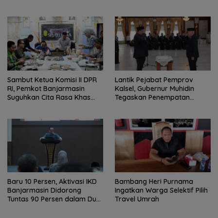
Taman Jahri Saleh
Terbakar
Sambut Ketua Komisi II DPR
Lantik Pejabat Pemprov
RI, Pemkot Banjarmasin
Kalsel, Gubernur Muhidin
Suguhkan Cita Rasa Khas
Tegaskan Penempatan
Banjar
Berbasis Talenta
Baru 10 Persen, Aktivasi IKD
Bambang Heri Purnama
Banjarmasin Didorong
Ingatkan Warga Selektif Pilih
Tuntas 90 Persen dalam Dua
Travel Umrah
Bulan