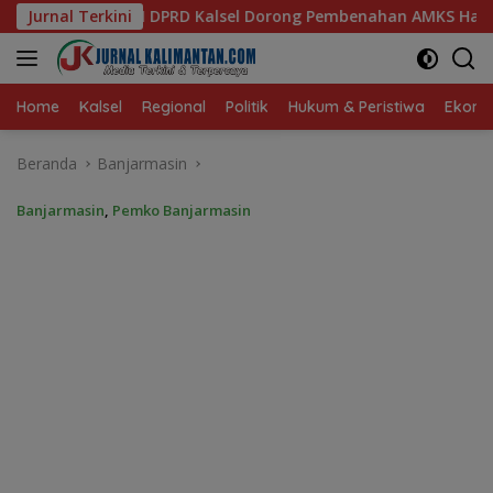
Langsung
l Dorong Pembenahan AMKS Hasanuddin
Jurnal Terkini
Ketua TP PKK Ka
ke
konten
Home
Kalsel
Regional
Politik
Hukum & Peristiwa
Ekonom
Beranda
Banjarmasin
Banjarmasin
,
Pemko Banjarmasin