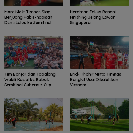
Marc Klok: Timnas Siap
Herdman Fokus Benahi
Berjuang Habis-habisan
Finishing Jelang Lawan
Demi Lolos ke Semifinal
Singapura
Tim Banjar dan Tabalong
Erick Thohir Minta Timnas
Wakili Kalsel ke Babak
Bangkit Usai Dikalahkan
Semifinal Gubernur Cup
Vietnam
Road to Pangdam
XXII/Tambun Bungai