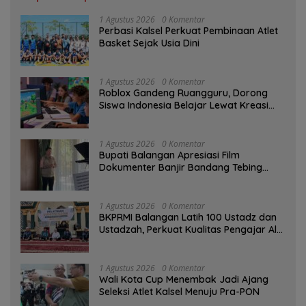
1 Agustus 2026
0 Komentar
Perbasi Kalsel Perkuat Pembinaan Atlet
Basket Sejak Usia Dini
1 Agustus 2026
0 Komentar
Roblox Gandeng Ruangguru, Dorong
Siswa Indonesia Belajar Lewat Kreasi
Digital
1 Agustus 2026
0 Komentar
Bupati Balangan Apresiasi Film
Dokumenter Banjir Bandang Tebing
Tinggi sebagai Media Edukasi
1 Agustus 2026
0 Komentar
BKPRMI Balangan Latih 100 Ustadz dan
Ustadzah, Perkuat Kualitas Pengajar Al-
Qur’an
1 Agustus 2026
0 Komentar
Wali Kota Cup Menembak Jadi Ajang
Seleksi Atlet Kalsel Menuju Pra-PON