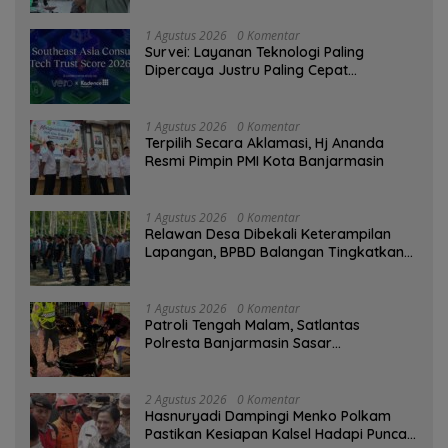
1 Agustus 2026
0 Komentar
Survei: Layanan Teknologi Paling
Dipercaya Justru Paling Cepat
Ditinggalkan Saat Bermasalah
1 Agustus 2026
0 Komentar
‎Terpilih Secara Aklamasi, Hj Ananda
Resmi Pimpin PMI Kota Banjarmasin
1 Agustus 2026
0 Komentar
Relawan Desa Dibekali Keterampilan
Lapangan, BPBD Balangan Tingkatkan
Kesiapsiagaan Bencana
1 Agustus 2026
0 Komentar
Patroli Tengah Malam, Satlantas
Polresta Banjarmasin Sasar
Pelanggaran dan Balap Liar
2 Agustus 2026
0 Komentar
Hasnuryadi Dampingi Menko Polkam
Pastikan Kesiapan Kalsel Hadapi Puncak