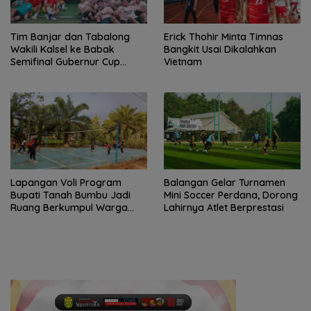
Tim Banjar dan Tabalong
Erick Thohir Minta Timnas
Wakili Kalsel ke Babak
Bangkit Usai Dikalahkan
Semifinal Gubernur Cup
Vietnam
Road to Pangdam
XXII/Tambun Bungai
Lapangan Voli Program
Balangan Gelar Turnamen
Bupati Tanah Bumbu Jadi
Mini Soccer Perdana, Dorong
Ruang Berkumpul Warga
Lahirnya Atlet Berprestasi
Desa Madu Retno