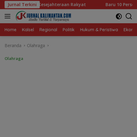
Langsung
eraan Rakyat
Jurnal Terkini
Baru 10 Persen, Aktivasi IKD Banjarmasin
ke
konten
Home
Kalsel
Regional
Politik
Hukum & Peristiwa
Ekonom
Beranda
Olahraga
Olahraga