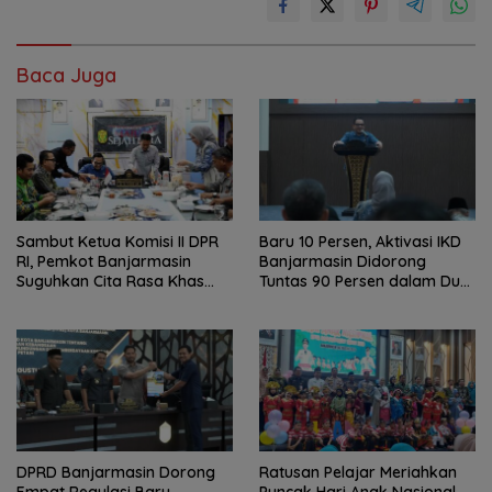
Baca Juga
Sambut Ketua Komisi II DPR
Baru 10 Persen, Aktivasi IKD
RI, Pemkot Banjarmasin
Banjarmasin Didorong
Suguhkan Cita Rasa Khas
Tuntas 90 Persen dalam Dua
Banjar
Bulan
DPRD Banjarmasin Dorong
Ratusan Pelajar Meriahkan
Empat Regulasi Baru,
Puncak Hari Anak Nasional