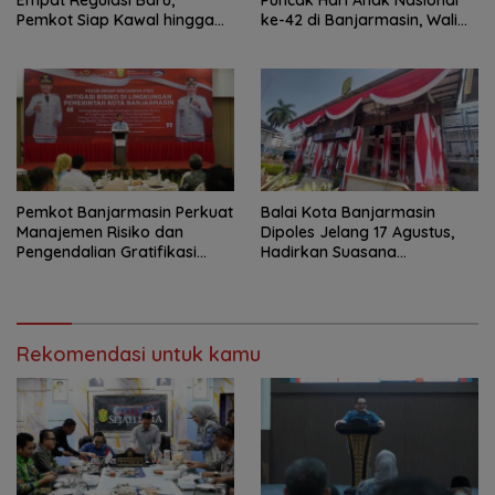
Pemkot Siap Kawal hingga
ke-42 di Banjarmasin, Wali
Jadi Perda
Kota Ajak Wujudkan
Generasi Emas
Pemkot Banjarmasin Perkuat
Balai Kota Banjarmasin
Manajemen Risiko dan
Dipoles Jelang 17 Agustus,
Pengendalian Gratifikasi
Hadirkan Suasana
Cegah Korupsi
Nasionalisme
Rekomendasi untuk kamu