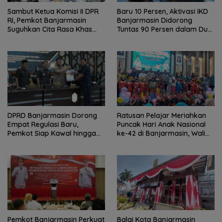
Sambut Ketua Komisi II DPR
Baru 10 Persen, Aktivasi IKD
RI, Pemkot Banjarmasin
Banjarmasin Didorong
Suguhkan Cita Rasa Khas
Tuntas 90 Persen dalam Dua
Banjar
Bulan
DPRD Banjarmasin Dorong
Ratusan Pelajar Meriahkan
Empat Regulasi Baru,
Puncak Hari Anak Nasional
Pemkot Siap Kawal hingga
ke-42 di Banjarmasin, Wali
Jadi Perda
Kota Ajak Wujudkan
Generasi Emas
Pemkot Banjarmasin Perkuat
Balai Kota Banjarmasin