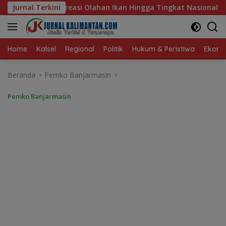
Langsung
Ikan Hingga Tingkat Nasional Pada Lomba Masak Serba Ikan
Jurnal Terkini
ke
konten
Home
Kalsel
Regional
Politik
Hukum & Peristiwa
Ekonom
Beranda
Pemko Banjarmasin
Pemko Banjarmasin