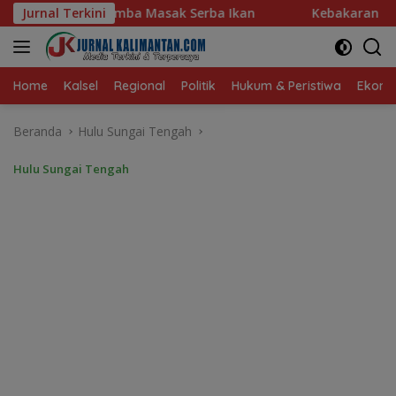
Langsung
ba Ikan
Jurnal Terkini
Kebakaran Dini Hari Gegerkan Warga Kelayan 
ke
konten
Home
Kalsel
Regional
Politik
Hukum & Peristiwa
Ekonom
Beranda
Hulu Sungai Tengah
Hulu Sungai Tengah