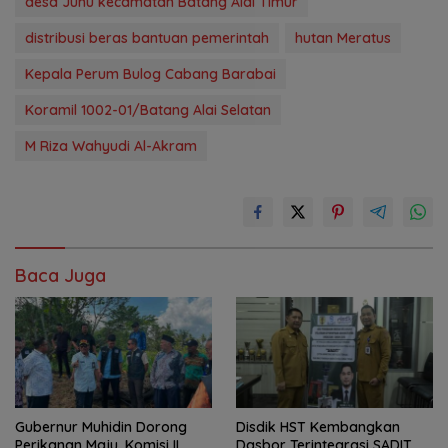
desa Juhu kecamatan Batang Alai Timur
distribusi beras bantuan pemerintah
hutan Meratus
Kepala Perum Bulog Cabang Barabai
Koramil 1002-01/Batang Alai Selatan
M Riza Wahyudi Al-Akram
Baca Juga
Gubernur Muhidin Dorong
Disdik HST Kembangkan
Perikanan Maju, Komisi II
Dasbor Terintegrasi SADIT,