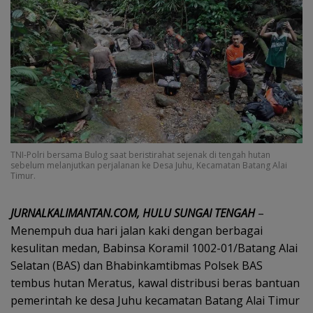
TNI-Polri bersama Bulog saat beristirahat sejenak di tengah hutan
sebelum melanjutkan perjalanan ke Desa Juhu, Kecamatan Batang Alai
Timur.
JURNALKALIMANTAN.COM, HULU SUNGAI TENGAH
–
Menempuh dua hari jalan kaki dengan berbagai
kesulitan medan, Babinsa Koramil 1002-01/Batang Alai
Selatan (BAS) dan Bhabinkamtibmas Polsek BAS
tembus hutan Meratus, kawal distribusi beras bantuan
pemerintah ke desa Juhu kecamatan Batang Alai Timur