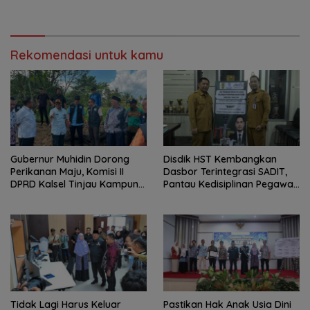
Pencegahan
Rekomendasi untuk kamu
Gubernur Muhidin Dorong
Disdik HST Kembangkan
Perikanan Maju, Komisi II
Dasbor Terintegrasi SADIT,
DPRD Kalsel Tinjau Kampung
Pantau Kedisiplinan Pegawai
Gabus Haruan dan
Menyeluruh
Gencarkan GEMARIKAN
Tidak Lagi Harus Keluar
Pastikan Hak Anak Usia Dini