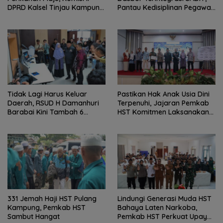
DPRD Kalsel Tinjau Kampung
Pantau Kedisiplinan Pegawai
Gabus Haruan dan
Menyeluruh
Gencarkan GEMARIKAN
Tidak Lagi Harus Keluar
Pastikan Hak Anak Usia Dini
Daerah, RSUD H Damanhuri
Terpenuhi, Jajaran Pemkab
Barabai Kini Tambah 6
HST Komitmen Laksanakan
Layanan Baru
PAUD Holistik Integratif
331 Jemah Haji HST Pulang
Lindungi Generasi Muda HST
Kampung, Pemkab HST
Bahaya Laten Narkoba,
Sambut Hangat
Pemkab HST Perkuat Upaya