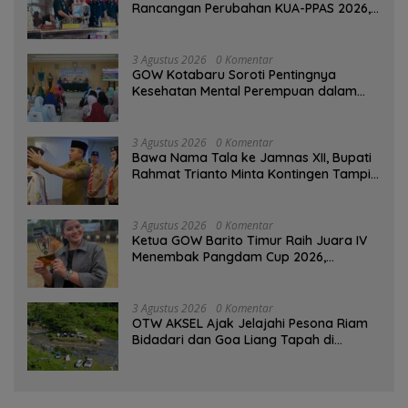
Rancangan Perubahan KUA-PPAS 2026,
PAD Diproyeksi Rp557,7 Miliar
3 Agustus 2026
0 Komentar
GOW Kotabaru Soroti Pentingnya
Kesehatan Mental Perempuan dalam
Pertemuan Rutin
3 Agustus 2026
0 Komentar
Bawa Nama Tala ke Jamnas XII, Bupati
Rahmat Trianto Minta Kontingen Tampil
Percaya Diri
3 Agustus 2026
0 Komentar
Ketua GOW Barito Timur Raih Juara IV
Menembak Pangdam Cup 2026,
Bersaing dengan Pimpinan TNI-Polri
3 Agustus 2026
0 Komentar
OTW AKSEL Ajak Jelajahi Pesona Riam
Bidadari dan Goa Liang Tapah di
Tabalong