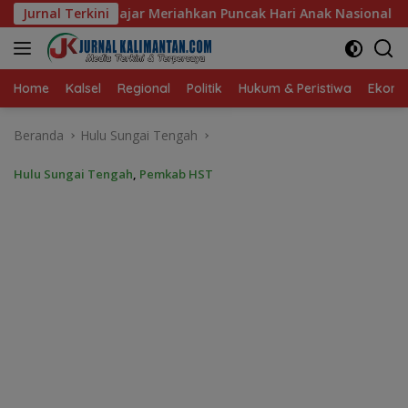
Langsung
ncak Hari Anak Nasional ke-42 di Banjarmasin, Wali Kota Ajak
Jurnal Terkini
ke
konten
Home
Kalsel
Regional
Politik
Hukum & Peristiwa
Ekonom
Beranda
Hulu Sungai Tengah
Hulu Sungai Tengah
,
Pemkab HST