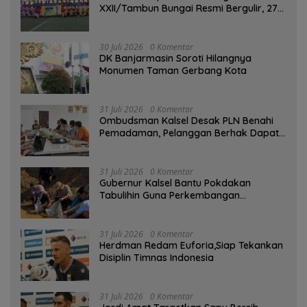
XXII/Tambun Bungai Resmi Bergulir, 27
Tim Kalsel-Kalteng Berebut Gelar
30 Juli 2026
0 Komentar
DK Banjarmasin Soroti Hilangnya
Monumen Taman Gerbang Kota
31 Juli 2026
0 Komentar
Ombudsman Kalsel Desak PLN Benahi
Pemadaman, Pelanggan Berhak Dapat
Kompensasi
31 Juli 2026
0 Komentar
Gubernur Kalsel Bantu Pokdakan
Tabulihin Guna Perkembangan
Kampung Papuyu
31 Juli 2026
0 Komentar
Herdman Redam Euforia,Siap Tekankan
Disiplin Timnas Indonesia
31 Juli 2026
0 Komentar