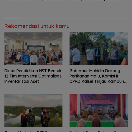
Dini
Antrean Online
Rekomendasi untuk kamu
Dinas Pendidikan HST Bentuk
Gubernur Muhidin Dorong
12 Tim Intervensi Optimalisasi
Perikanan Maju, Komisi II
Inventarisasi Aset
DPRD Kalsel Tinjau Kampung
Gabus Haruan dan
Gencarkan GEMARIKAN