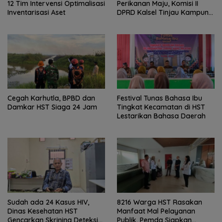
12 Tim Intervensi Optimalisasi
Perikanan Maju, Komisi II
Inventarisasi Aset
DPRD Kalsel Tinjau Kampung
Gabus Haruan dan
Gencarkan GEMARIKAN
Cegah Karhutla, BPBD dan
Festival Tunas Bahasa Ibu
Damkar HST Siaga 24 Jam
Tingkat Kecamatan di HST
Lestarikan Bahasa Daerah
Sudah ada 24 Kasus HIV,
8216 Warga HST Rasakan
Dinas Kesehatan HST
Manfaat Mal Pelayanan
Gencarkan Skrining Deteksi
Publik, Pemda Siapkan