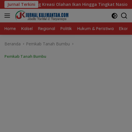
Langsung
han Ikan Hingga Tingkat Nasional Pada Lomba Masak Serba Ikan
Jurnal Terkini
ke
konten
Home
Kalsel
Regional
Politik
Hukum & Peristiwa
Ekonom
Beranda
Pemkab Tanah Bumbu
Pemkab Tanah Bumbu