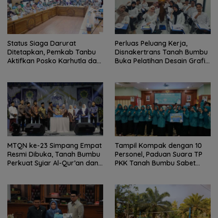
Status Siaga Darurat
Perluas Peluang Kerja,
Ditetapkan, Pemkab Tanbu
Disnakertrans Tanah Bumbu
Aktifkan Posko Karhutla dan
Buka Pelatihan Desain Grafis
Kekeringan
dan Barbershop
MTQN ke-23 Simpang Empat
Tampil Kompak dengan 10
Resmi Dibuka, Tanah Bumbu
Personel, Paduan Suara TP
Perkuat Syiar Al-Qur’an dan
PKK Tanah Bumbu Sabet
Generasi Qurani
Juara II