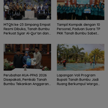
MTQN ke-23 Simpang Empat
Tampil Kompak dengan 10
Resmi Dibuka, Tanah Bumbu
Personel, Paduan Suara TP
Perkuat Syiar Al-Qur’an dan
PKK Tanah Bumbu Sabet
Generasi Qurani
Juara II
Perubahan KUA-PPAS 2026
Lapangan Voli Program
Disepakati, Pemkab Tanah
Bupati Tanah Bumbu Jadi
Bumbu Tekankan Anggaran
Ruang Berkumpul Warga
Berbasis Kinerja
Desa Madu Retno