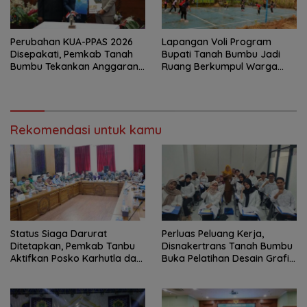
Perubahan KUA-PPAS 2026
Lapangan Voli Program
Disepakati, Pemkab Tanah
Bupati Tanah Bumbu Jadi
Bumbu Tekankan Anggaran
Ruang Berkumpul Warga
Berbasis Kinerja
Desa Madu Retno
Rekomendasi untuk kamu
Status Siaga Darurat
Perluas Peluang Kerja,
Ditetapkan, Pemkab Tanbu
Disnakertrans Tanah Bumbu
Aktifkan Posko Karhutla dan
Buka Pelatihan Desain Grafis
Kekeringan
dan Barbershop