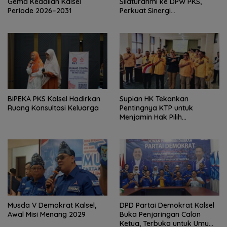
Gema Keadilan Kalsel
Silaturahmi ke DPW PKS,
Periode 2026–2031
Perkuat Sinergi
Kepengurusan Baru
‎BIPEKA PKS Kalsel Hadirkan
Supian HK Tekankan
Ruang Konsultasi Keluarga ‎
Pentingnya KTP untuk
Menjamin Hak Pilih
Masyarakat
Musda V Demokrat Kalsel,
DPD Partai Demokrat Kalsel
Awal Misi Menang 2029
Buka Penjaringan Calon
Ketua, Terbuka untuk Umum