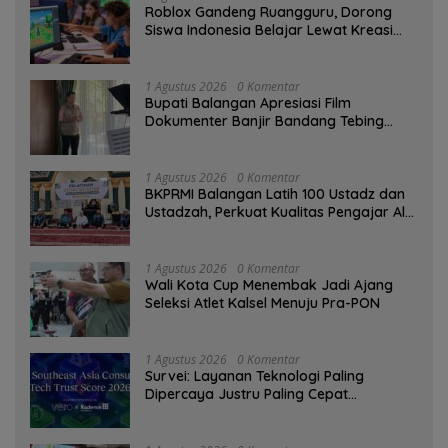
Roblox Gandeng Ruangguru, Dorong
Siswa Indonesia Belajar Lewat Kreasi
Digital
1 Agustus 2026
0 Komentar
Bupati Balangan Apresiasi Film
Dokumenter Banjir Bandang Tebing
Tinggi sebagai Media Edukasi
1 Agustus 2026
0 Komentar
BKPRMI Balangan Latih 100 Ustadz dan
Ustadzah, Perkuat Kualitas Pengajar Al-
Qur’an
1 Agustus 2026
0 Komentar
Wali Kota Cup Menembak Jadi Ajang
Seleksi Atlet Kalsel Menuju Pra-PON
1 Agustus 2026
0 Komentar
Survei: Layanan Teknologi Paling
Dipercaya Justru Paling Cepat
Ditinggalkan Saat Bermasalah