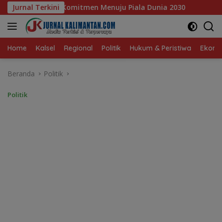
Langsung
u Piala Dunia 2030
Jurnal Terkini
Pelajar Balangan Terima Program 
ke
konten
Home
Kalsel
Regional
Politik
Hukum & Peristiwa
Ekonom
Beranda
Politik
Politik