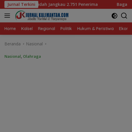
Langsung
au 2.751 Penerima
Jurnal Terkini
Bagaimana KIP Hadapi Deepfake da
ke
konten
Home
Kalsel
Regional
Politik
Hukum & Peristiwa
Ekonom
Beranda
Nasional
Nasional
,
Olahraga