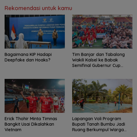
Rekomendasi untuk kamu
Bagaimana KIP Hadapi
Tim Banjar dan Tabalong
Deepfake dan Hoaks?
Wakili Kalsel ke Babak
Semifinal Gubernur Cup
Road to Pangdam
XXII/Tambun Bungai
Erick Thohir Minta Timnas
Lapangan Voli Program
Bangkit Usai Dikalahkan
Bupati Tanah Bumbu Jadi
Vietnam
Ruang Berkumpul Warga
Desa Madu Retno