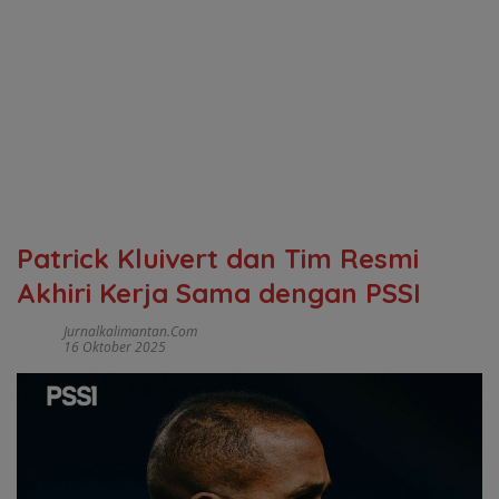
Patrick Kluivert dan Tim Resmi
Akhiri Kerja Sama dengan PSSI
Jurnalkalimantan.com
16 Oktober 2025