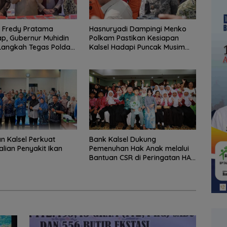
 Fredy Pratama
Hasnuryadi Dampingi Menko
p, Gubernur Muhidin
Polkam Pastikan Kesiapan
Langkah Tegas Polda
Kalsel Hadapi Puncak Musim
Kemarau
an Kalsel Perkuat
Bank Kalsel Dukung
lian Penyakit Ikan
Pemenuhan Hak Anak melalui
Bantuan CSR di Peringatan HAN
ke-42