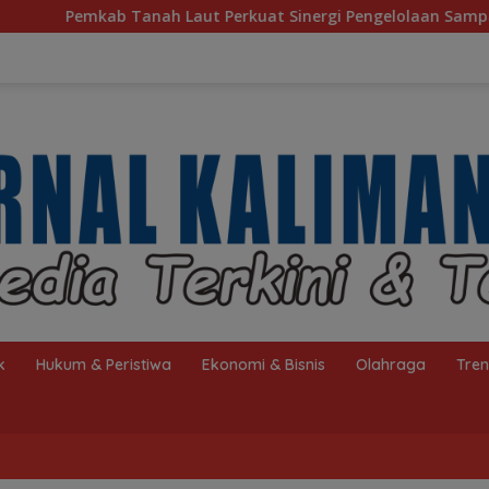
rkuat Sinergi Pengelolaan Sampah, Bupati Sambut Kunjungan I
k
Hukum & Peristiwa
Ekonomi & Bisnis
Olahraga
Tre