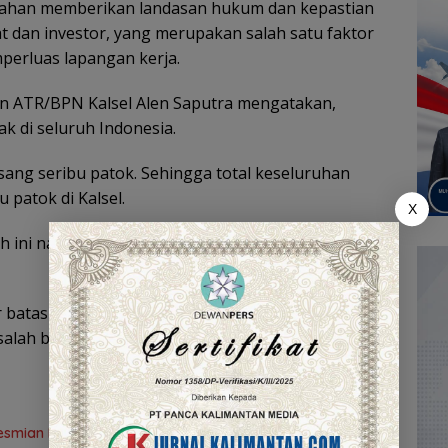
ahan memberikan landasan hukum dan kepastian
t dan investor, yang merupakan salah satu faktor
perluas lapangan kerja.
n ATR/BPN Kalsel Alen Saputra mengatakan,
k di seluruh Indonesia.
ng seribu patok. Sehingga total keseluruhan
u patok di Kalsel.
X
ini nantinya bisa mengurangi sengketa tanah di
r batas pemilik tanah, sehingga menghindari
salah batas,” ungkap Kakanwil Alen Saputra.
eresmian Masjid Syekh Muhammad Arsyad Al Banjari