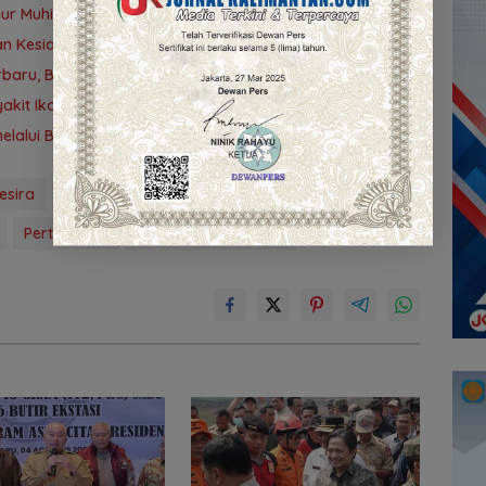
ur Muhidin Dukung Langkah Tegas Polda Kalsel
an Kesiapan Kalsel Hadapi Puncak Musim Kemarau
jarbaru, Bayar QRIS Berpeluang Dapat Umrah
akit Ikan
lalui Bantuan CSR di Peringatan HAN ke-42
esira
Gemapatas
Hindari Konflik
Pertanahan
walikota Banjarbaru