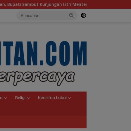
stri Menteri LH
Sambut Ketua Komisi II DPR RI, Pemko
nd
Religi
Kearifan Lokal