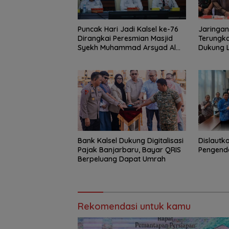
Puncak Hari Jadi Kalsel ke-76
Jaringan
Dirangkai Peresmian Masjid
Terungka
Syekh Muhammad Arsyad Al
Dukung 
Banjari
Kalsel
Bank Kalsel Dukung Digitalisasi
Dislautk
Pajak Banjarbaru, Bayar QRIS
Pengenda
Berpeluang Dapat Umrah
Rekomendasi untuk kamu