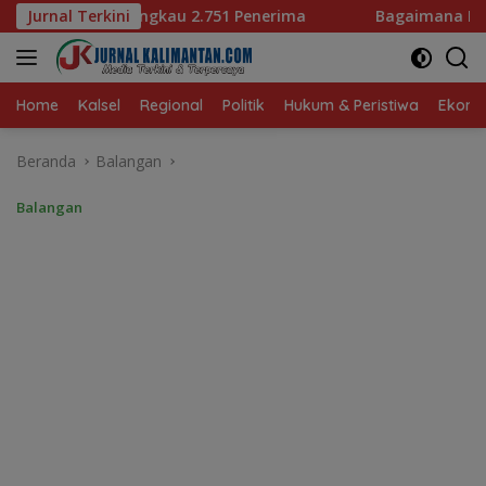
Langsung
 Penerima
Jurnal Terkini
Bagaimana KIP Hadapi Deepfake dan Hoaks?
ke
konten
Home
Kalsel
Regional
Politik
Hukum & Peristiwa
Ekonom
Beranda
Balangan
Balangan