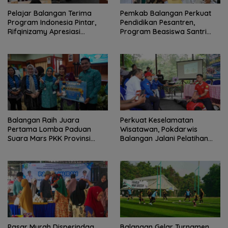
Pelajar Balangan Terima
Pemkab Balangan Perkuat
Program Indonesia Pintar,
Pendidikan Pesantren,
Rifqinizamy Apresiasi
Program Beasiswa Santri
Komitmen Pemkab
Sudah Jangkau 2.751
Penerima
Balangan Raih Juara
Perkuat Keselamatan
Pertama Lomba Paduan
Wisatawan, Pokdarwis
Suara Mars PKK Provinsi
Balangan Jalani Pelatihan
Kalsel
Penyelamatan
Pasar Murah Disperindag
Balangan Gelar Turnamen