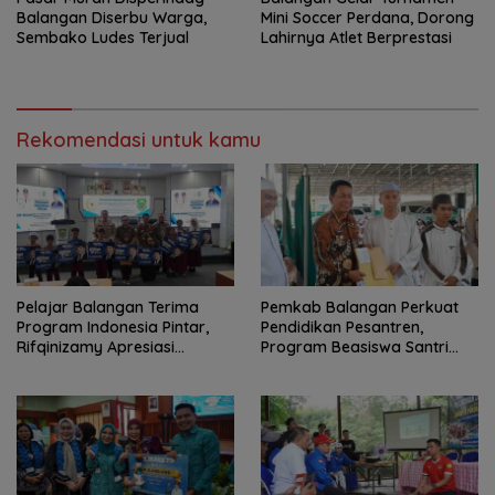
Balangan Diserbu Warga,
Mini Soccer Perdana, Dorong
Sembako Ludes Terjual
Lahirnya Atlet Berprestasi
Rekomendasi untuk kamu
Pelajar Balangan Terima
Pemkab Balangan Perkuat
Program Indonesia Pintar,
Pendidikan Pesantren,
Rifqinizamy Apresiasi
Program Beasiswa Santri
Komitmen Pemkab
Sudah Jangkau 2.751
Penerima