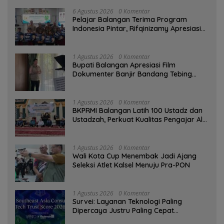
6 Agustus 2026
0 Komentar
Pelajar Balangan Terima Program
Indonesia Pintar, Rifqinizamy Apresiasi
Komitmen Pemkab
1 Agustus 2026
0 Komentar
Bupati Balangan Apresiasi Film
Dokumenter Banjir Bandang Tebing
Tinggi sebagai Media Edukasi
1 Agustus 2026
0 Komentar
BKPRMI Balangan Latih 100 Ustadz dan
Ustadzah, Perkuat Kualitas Pengajar Al-
Qur’an
1 Agustus 2026
0 Komentar
Wali Kota Cup Menembak Jadi Ajang
Seleksi Atlet Kalsel Menuju Pra-PON
1 Agustus 2026
0 Komentar
Survei: Layanan Teknologi Paling
Dipercaya Justru Paling Cepat
Ditinggalkan Saat Bermasalah