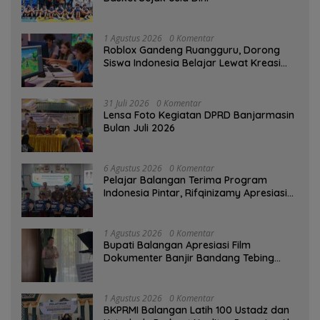
1 Agustus 2026
0 Komentar
Roblox Gandeng Ruangguru, Dorong
Siswa Indonesia Belajar Lewat Kreasi
Digital
31 Juli 2026
0 Komentar
Lensa Foto Kegiatan DPRD Banjarmasin
Bulan Juli 2026
6 Agustus 2026
0 Komentar
Pelajar Balangan Terima Program
Indonesia Pintar, Rifqinizamy Apresiasi
Komitmen Pemkab
1 Agustus 2026
0 Komentar
Bupati Balangan Apresiasi Film
Dokumenter Banjir Bandang Tebing
Tinggi sebagai Media Edukasi
1 Agustus 2026
0 Komentar
BKPRMI Balangan Latih 100 Ustadz dan