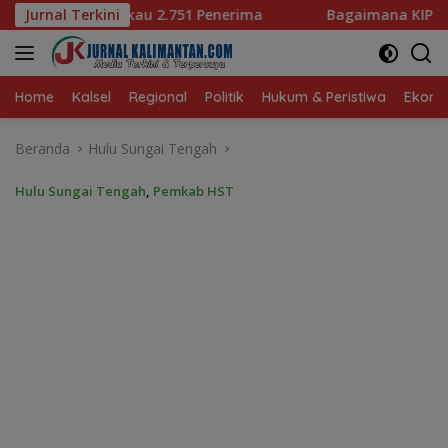
Langsung
enerima
Jurnal Terkini
Bagaimana KIP Hadapi Deepfake dan Hoaks?
ke
konten
Home
Kalsel
Regional
Politik
Hukum & Peristiwa
Ekonom
Beranda
Hulu Sungai Tengah
Hulu Sungai Tengah
,
Pemkab HST