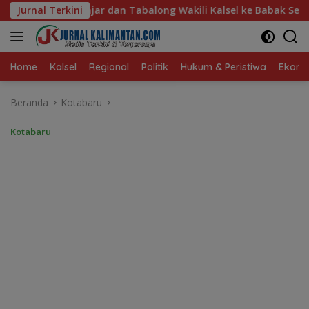
Langsung
ong Wakili Kalsel ke Babak Semifinal Gubernur Cup Road to P
Jurnal Terkini
ke
konten
Home
Kalsel
Regional
Politik
Hukum & Peristiwa
Ekonom
Beranda
Kotabaru
Kotabaru