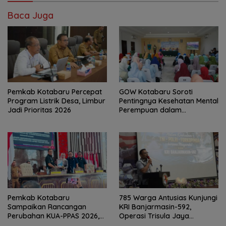
Baca Juga
Pemkab Kotabaru Percepat
GOW Kotabaru Soroti
Program Listrik Desa, Limbur
Pentingnya Kesehatan Mental
Jadi Prioritas 2026
Perempuan dalam
Pertemuan Rutin
Pemkab Kotabaru
785 Warga Antusias Kunjungi
Sampaikan Rancangan
KRI Banjarmasin-592,
Perubahan KUA-PPAS 2026,
Operasi Trisula Jaya
PAD Diproyeksi Rp557,7 Miliar
Tinggalkan Kesan di