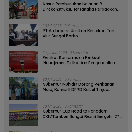
Kasus Pembunuhan Kelayan B
Direkonstruksi, Tersangka Peragakan
Aksi Penyerangan dengan Arit
30 Juli 2026
0 Komentar
PT Ambapers Usulkan Kenaikan Tarif
Alur Sungai Barito
5 Agustus 2026
0 Komentar
Pemkot Banjarmasin Perkuat
Manajemen Risiko dan Pengendalian
Gratifikasi Cegah Korupsi
30 Juli 2026
0 Komentar
Gubernur Muhidin Dorong Perikanan
Maju, Komisi II DPRD Kalsel Tinjau
Kampung Gabus Haruan dan Gencarkan
GEMARIKAN
30 Juli 2026
0 Komentar
Gubernur Cup Road to Pangdam
XXII/Tambun Bungai Resmi Bergulir, 27
Tim Kalsel-Kalteng Berebut Gelar