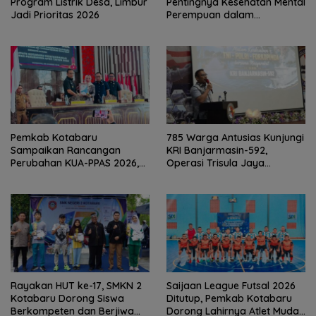
Program Listrik Desa, Limbur
Pentingnya Kesehatan Mental
Jadi Prioritas 2026
Perempuan dalam
Pertemuan Rutin
Pemkab Kotabaru
785 Warga Antusias Kunjungi
Sampaikan Rancangan
KRI Banjarmasin-592,
Perubahan KUA-PPAS 2026,
Operasi Trisula Jaya
PAD Diproyeksi Rp557,7 Miliar
Tinggalkan Kesan di
Kotabaru
Rayakan HUT ke-17, SMKN 2
Saijaan League Futsal 2026
Kotabaru Dorong Siswa
Ditutup, Pemkab Kotabaru
Berkompeten dan Berjiwa
Dorong Lahirnya Atlet Muda