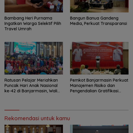
Bambang Heri Purnama
Bangun Banua Gandeng
Ingatkan Warga Selektif Pilih
Media, Perkuat Transparansi
Travel Umrah
Ratusan Pelajar Meriahkan
Pemkot Banjarmasin Perkuat
Puncak Hari Anak Nasional
Manajemen Risiko dan
ke-42 di Banjarmasin, Wali
Pengendalian Gratifikasi
Kota Ajak Wujudkan
Cegah Korupsi
Generasi Emas
Rekomendasi untuk kamu