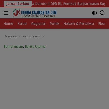
Langsung
R RI, Pemkot Banjarmasin Suguhkan Cita Rasa Khas Banjar
Jurnal Terkini
ke
konten
Home
Kalsel
Regional
Politik
Hukum & Peristiwa
Ekonom
Beranda
Banjarmasin
Banjarmasin
,
Berita Utama