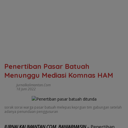
Penertiban Pasar Batuah
Menunggu Mediasi Komnas HAM
Jurnalkalimantan.com
18 Juni 2022
sorak sorai warga pasar batuah melepas keprgian tim gabungan setelah
adanya penundaan penggusuran
JURNALKALIMANTAN.COM, BANJARMASIN
–
Penertiban