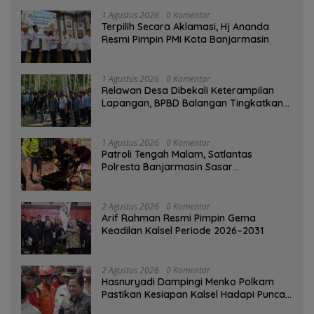
1 Agustus 2026
0 Komentar
‎Terpilih Secara Aklamasi, Hj Ananda
Resmi Pimpin PMI Kota Banjarmasin
1 Agustus 2026
0 Komentar
Relawan Desa Dibekali Keterampilan
Lapangan, BPBD Balangan Tingkatkan
Kesiapsiagaan Bencana
1 Agustus 2026
0 Komentar
Patroli Tengah Malam, Satlantas
Polresta Banjarmasin Sasar
Pelanggaran dan Balap Liar
2 Agustus 2026
0 Komentar
Arif Rahman Resmi Pimpin Gema
Keadilan Kalsel Periode 2026–2031
2 Agustus 2026
0 Komentar
Hasnuryadi Dampingi Menko Polkam
Pastikan Kesiapan Kalsel Hadapi Puncak
Musim Kemarau