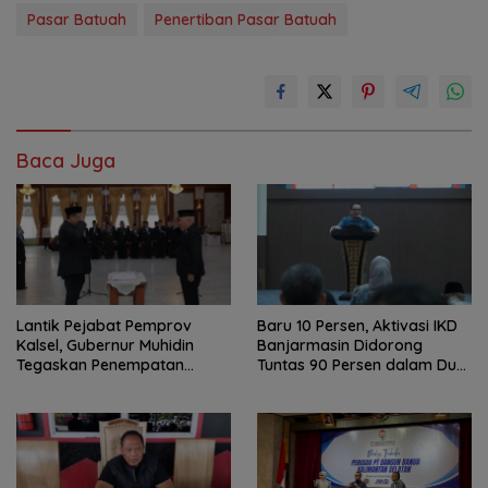
Pasar Batuah
Penertiban Pasar Batuah
Baca Juga
Lantik Pejabat Pemprov
Baru 10 Persen, Aktivasi IKD
Kalsel, Gubernur Muhidin
Banjarmasin Didorong
Tegaskan Penempatan
Tuntas 90 Persen dalam Dua
Berbasis Talenta
Bulan