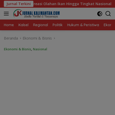
Langsung
 Ikan Hingga Tingkat Nasional Pada Lomba Masak Serba Ikan
Jurnal Terkini
ke
konten
Home
Kalsel
Regional
Politik
Hukum & Peristiwa
Ekonom
Beranda
Ekonomi & Bisnis
Ekonomi & Bisnis
,
Nasional