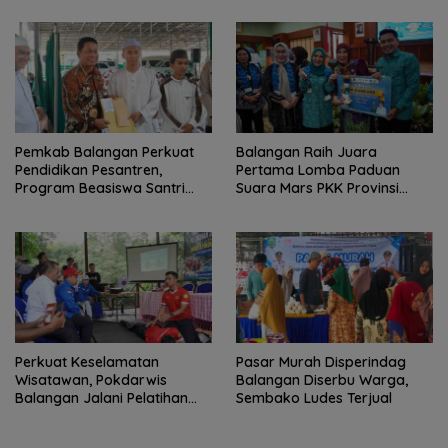
Pemkab Balangan Perkuat
Balangan Raih Juara
Pendidikan Pesantren,
Pertama Lomba Paduan
Program Beasiswa Santri
Suara Mars PKK Provinsi
Sudah Jangkau 2.751
Kalsel
Penerima
Perkuat Keselamatan
Pasar Murah Disperindag
Wisatawan, Pokdarwis
Balangan Diserbu Warga,
Balangan Jalani Pelatihan
Sembako Ludes Terjual
Penyelamatan