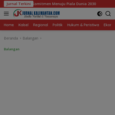
Langsung
ju Piala Dunia 2030
Jurnal Terkini
Pelajar Balangan Terima Program 
ke
konten
Home
Kalsel
Regional
Politik
Hukum & Peristiwa
Ekonom
Beranda
Balangan
Balangan