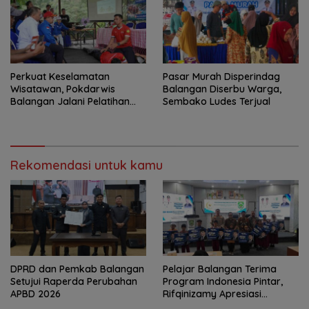
Perkuat Keselamatan
Pasar Murah Disperindag
Wisatawan, Pokdarwis
Balangan Diserbu Warga,
Balangan Jalani Pelatihan
Sembako Ludes Terjual
Penyelamatan
Rekomendasi untuk kamu
DPRD dan Pemkab Balangan
Pelajar Balangan Terima
Setujui Raperda Perubahan
Program Indonesia Pintar,
APBD 2026
Rifqinizamy Apresiasi
Komitmen Pemkab