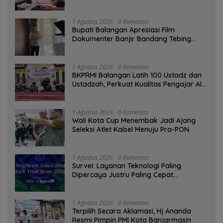
Digital
1 Agustus 2026
0 Komentar
Bupati Balangan Apresiasi Film
Dokumenter Banjir Bandang Tebing
Tinggi sebagai Media Edukasi
1 Agustus 2026
0 Komentar
BKPRMI Balangan Latih 100 Ustadz dan
Ustadzah, Perkuat Kualitas Pengajar Al-
Qur’an
1 Agustus 2026
0 Komentar
Wali Kota Cup Menembak Jadi Ajang
Seleksi Atlet Kalsel Menuju Pra-PON
1 Agustus 2026
0 Komentar
Survei: Layanan Teknologi Paling
Dipercaya Justru Paling Cepat
Ditinggalkan Saat Bermasalah
1 Agustus 2026
0 Komentar
‎Terpilih Secara Aklamasi, Hj Ananda
Resmi Pimpin PMI Kota Banjarmasin