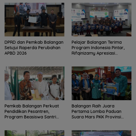
DPRD dan Pemkab Balangan
Pelajar Balangan Terima
Setujui Raperda Perubahan
Program Indonesia Pintar,
APBD 2026
Rifqinizamy Apresiasi
Komitmen Pemkab
Pemkab Balangan Perkuat
Balangan Raih Juara
Pendidikan Pesantren,
Pertama Lomba Paduan
Program Beasiswa Santri
Suara Mars PKK Provinsi
Sudah Jangkau 2.751
Kalsel
Penerima