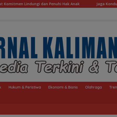
 Penuhi Hak Anak
Jaga Kondusivitas HSS, Intelkam Po
k
Hukum & Peristiwa
Ekonomi & Bisnis
Olahraga
Tre