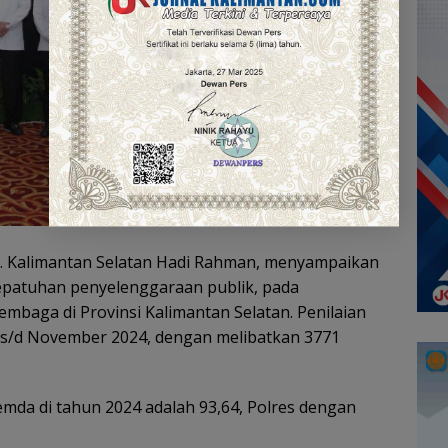
. Kalimantan Selatan Hadi Rahman, menyampaikan
kepatuhan penyelenggaraan publik, pada
baga di Provinsi Kalimantan Selatan. Penilaian
s/d November 2024, dengan melibatkan 3771
Pemda di tahun 2024 adalah 93,64, Polres dengan