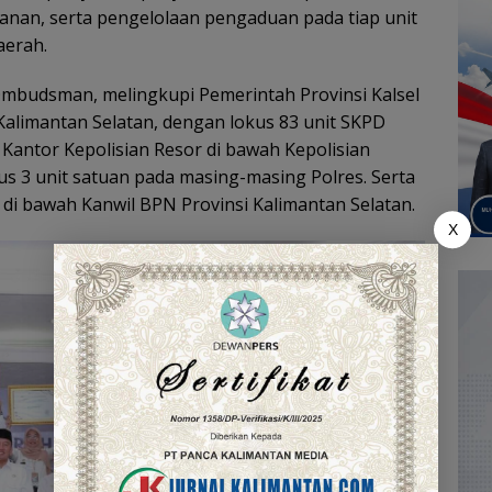
anan, serta pengelolaan pengaduan pada tiap unit
aerah.
Ombudsman, melingkupi Pemerintah Provinsi Kalsel
alimantan Selatan, dengan lokus 83 unit SKPD
 Kantor Kepolisian Resor di bawah Kepolisian
s 3 unit satuan pada masing-masing Polres. Serta
di bawah Kanwil BPN Provinsi Kalimantan Selatan.
X