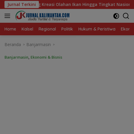
Langsung
n Ikan Hingga Tingkat Nasional Pada Lomba Masak Serba Ikan
Jurnal Terkini
ke
konten
Home
Kalsel
Regional
Politik
Hukum & Peristiwa
Ekonom
Beranda
Banjarmasin
Banjarmasin
,
Ekonomi & Bisnis