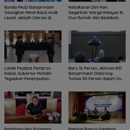
Bunda PAUD Banjarmasin
Kebakaran Dini Hari
Gaungkan Minat Baca Anak
Gegerkan Warga Kelayan B,
Lewat Jelajah Literasi di
Dua Rumah dan Bedakan
Taman Jahri Saleh
Terbakar
Lantik Pejabat Pemprov
Baru 10 Persen, Aktivasi IKD
Kalsel, Gubernur Muhidin
Banjarmasin Didorong
Tegaskan Penempatan
Tuntas 90 Persen dalam Dua
Berbasis Talenta
Bulan
Bambang Heri Purnama
Bangun Banua Gandeng