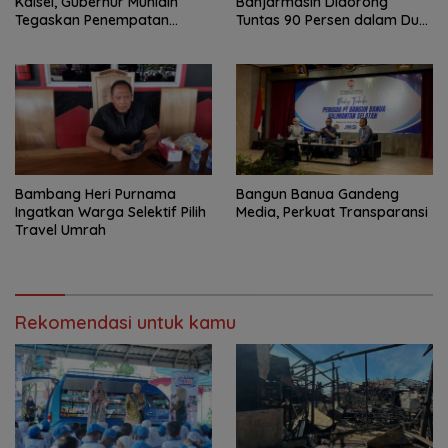
Kalsel, Gubernur Muhidin
Banjarmasin Didorong
Tegaskan Penempatan
Tuntas 90 Persen dalam Dua
Berbasis Talenta
Bulan
Bambang Heri Purnama
Bangun Banua Gandeng
Ingatkan Warga Selektif Pilih
Media, Perkuat Transparansi
Travel Umrah
Rekomendasi untuk kamu