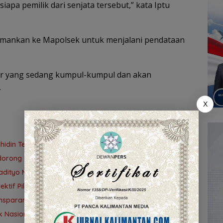
siapa pemilik dari senjata tersebut,” kata Iptu
iamankan ke Mapolsek untuk menjalani pendataan
or yang sedang kumpul-kumpul dan akan
.
X
uhidin Tegaskan Penempatan Berbasis Talenta
idorong Tuntas 90 Persen dalam Dua Bulan
adityo Mengawal Restorative Justice
tif Pilih Travel Umrah
nsparansi
 Nasional ke-42 di Banjarmasin, Wali Kota Ajak