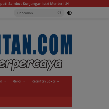
Menteri LH
Sambut Ketua Komisi II DPR RI, Pemkot Banj
nd
Religi
Kearifan Lokal