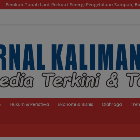
 Sinergi Pengelolaan Sampah, Bupati Sambut Kunjungan Istri 
k
Hukum & Peristiwa
Ekonomi & Bisnis
Olahraga
Tre