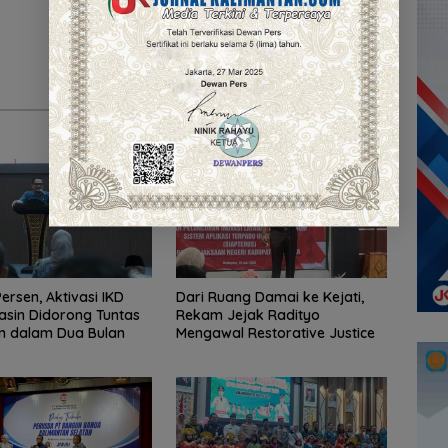
ersen, Aktivasi IKD
Dari Ruang Damai ke Kejati,
sin Didorong Tuntas
Rekam Jejak Radityo
n dalam Dua Bulan
Mengawal Restorative Justice