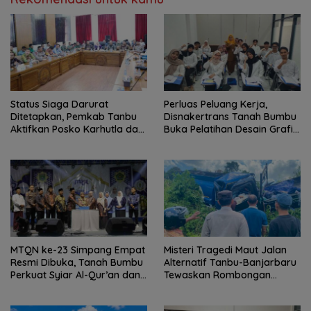
Status Siaga Darurat
Perluas Peluang Kerja,
Ditetapkan, Pemkab Tanbu
Disnakertrans Tanah Bumbu
Aktifkan Posko Karhutla dan
Buka Pelatihan Desain Grafis
Kekeringan
dan Barbershop
MTQN ke-23 Simpang Empat
Misteri Tragedi Maut Jalan
Resmi Dibuka, Tanah Bumbu
Alternatif Tanbu-Banjarbaru
Perkuat Syiar Al-Qur’an dan
Tewaskan Rombongan
Generasi Qurani
Mahasiswa KKN