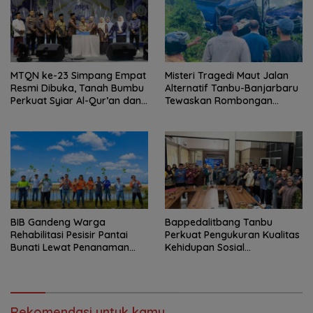
MTQN ke-23 Simpang Empat
Misteri Tragedi Maut Jalan
Resmi Dibuka, Tanah Bumbu
Alternatif Tanbu-Banjarbaru
Perkuat Syiar Al-Qur’an dan
Tewaskan Rombongan
Generasi Qurani
Mahasiswa KKN
BIB Gandeng Warga
Bappedalitbang Tanbu
Rehabilitasi Pesisir Pantai
Perkuat Pengukuran Kualitas
Bunati Lewat Penanaman
Kehidupan Sosial
1.000 Mangrove
Masyarakat
Rekomendasi untuk kamu