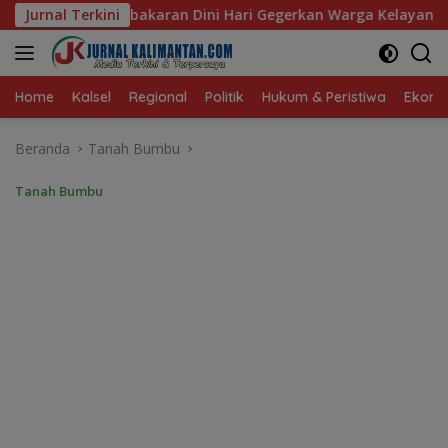
Langsung
 Hari Gegerkan Warga Kelayan B, Dua Rumah dan Bedakan Ter
Jurnal Terkini
ke
konten
Home
Kalsel
Regional
Politik
Hukum & Peristiwa
Ekonom
Beranda
Tanah Bumbu
Tanah Bumbu