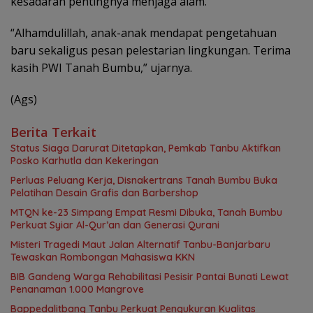
kesadaran pentingnya menjaga alam.
“Alhamdulillah, anak-anak mendapat pengetahuan
baru sekaligus pesan pelestarian lingkungan. Terima
kasih PWI Tanah Bumbu,” ujarnya.
(Ags)
Berita Terkait
Status Siaga Darurat Ditetapkan, Pemkab Tanbu Aktifkan
Posko Karhutla dan Kekeringan
Perluas Peluang Kerja, Disnakertrans Tanah Bumbu Buka
Pelatihan Desain Grafis dan Barbershop
MTQN ke-23 Simpang Empat Resmi Dibuka, Tanah Bumbu
Perkuat Syiar Al-Qur’an dan Generasi Qurani
Misteri Tragedi Maut Jalan Alternatif Tanbu-Banjarbaru
Tewaskan Rombongan Mahasiswa KKN
BIB Gandeng Warga Rehabilitasi Pesisir Pantai Bunati Lewat
Penanaman 1.000 Mangrove
Bappedalitbang Tanbu Perkuat Pengukuran Kualitas