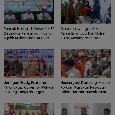
Puncak Hari Jadi Kalsel ke-76
Ribuan Lowongan Kerja
Dirangkai Peresmian Masjid
Tersedia di Job Fair Kalsel
Syekh Muhammad Arsyad Al
2026, Kesempatan bagi
Banjari
Pencari Kerja
Jaringan Fredy Pratama
Hasnuryadi Dampingi Menko
Terungkap, Gubernur Muhidin
Polkam Pastikan Kesiapan
Dukung Langkah Tegas
Kalsel Hadapi Puncak Musim
Polda Kalsel
Kemarau