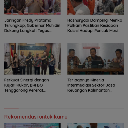
Jaringan Fredy Pratama
Hasnuryadi Dampingi Menko
Terungkap, Gubernur Muhidin
Polkam Pastikan Kesiapan
Dukung Langkah Tegas
Kalsel Hadapi Puncak Musim
Polda Kalsel
Kemarau
Perkuat Sinergi dengan
Terjaganya Kinerja
Kejari Kukar, BRI BO
Intermediasi Sektor Jasa
Tenggarong Pererat
Keuangan Kalimantan
Kolaborasi untuk Dukung
Selatan, Mendukung
Pelayanan Publik
Pertumbuhan Ekonomi
Daerah
Rekomendasi untuk kamu