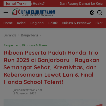
Langsung
Jurnal Terkini
Dari Ruang Damai ke Kejati, Rekam Jejak Radityo Mengawal
ke
konten
Home
Kalsel
Regional
Politik
Hukum & Peristiwa
Ekonom
Beranda
Banjarbaru
Banjarbaru
,
Ekonomi & Bisnis
Ribuan Peserta Padati Honda Trio
Run 2025 di Banjarbaru : Rayakan
Semangat Sehat, Kreativitas, dan
Kebersamaan Lewat Lari & Final
Honda School Talent!
Jurnalkalimantan.com
2 November 2025