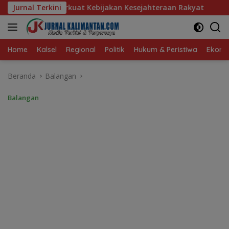
Langsung
bijakan Kesejahteraan Rakyat
Jurnal Terkini
Baru 10 Persen, Aktivasi
ke
konten
Home
Kalsel
Regional
Politik
Hukum & Peristiwa
Ekonom
Beranda
Balangan
Balangan