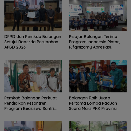
DPRD dan Pemkab Balangan
Pelajar Balangan Terima
Setujui Raperda Perubahan
Program Indonesia Pintar,
APBD 2026
Rifqinizamy Apresiasi
Komitmen Pemkab
Pemkab Balangan Perkuat
Balangan Raih Juara
Pendidikan Pesantren,
Pertama Lomba Paduan
Program Beasiswa Santri
Suara Mars PKK Provinsi
Sudah Jangkau 2.751
Kalsel
Penerima