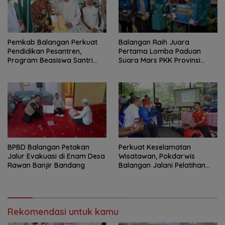
Pemkab Balangan Perkuat
Balangan Raih Juara
Pendidikan Pesantren,
Pertama Lomba Paduan
Program Beasiswa Santri
Suara Mars PKK Provinsi
Sudah Jangkau 2.751
Kalsel
Penerima
BPBD Balangan Petakan
Perkuat Keselamatan
Jalur Evakuasi di Enam Desa
Wisatawan, Pokdarwis
Rawan Banjir Bandang
Balangan Jalani Pelatihan
Penyelamatan
Rekomendasi untuk kamu