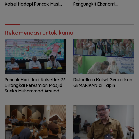
Kalsel Hadapi Puncak Musim
Pengungkit Ekonomi
Kemarau
Berbasis Budaya
Rekomendasi untuk kamu
Puncak Hari Jadi Kalsel ke-76
Dislautkan Kalsel Gencarkan
Dirangkai Peresmian Masjid
GEMARIKAN di Tapin
Syekh Muhammad Arsyad Al
Banjari