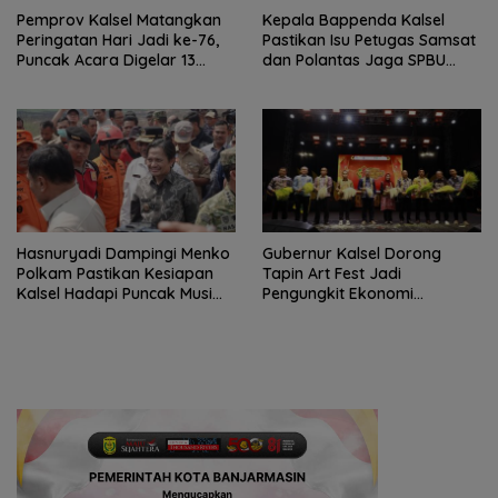
Pemprov Kalsel Matangkan
Kepala Bappenda Kalsel
Peringatan Hari Jadi ke-76,
Pastikan Isu Petugas Samsat
Puncak Acara Digelar 13
dan Polantas Jaga SPBU
Agustus di Banjarbaru
Mulai 1 Agustus Adalah Hoaks
Hasnuryadi Dampingi Menko
Gubernur Kalsel Dorong
Polkam Pastikan Kesiapan
Tapin Art Fest Jadi
Kalsel Hadapi Puncak Musim
Pengungkit Ekonomi
Kemarau
Berbasis Budaya