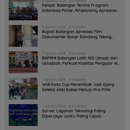
6 Agustus 2026
0 Komentar
Pelajar Balangan Terima Program
Indonesia Pintar, Rifqinizamy Apresiasi
Komitmen Pemkab
1 Agustus 2026
0 Komentar
Bupati Balangan Apresiasi Film
Dokumenter Banjir Bandang Tebing
Tinggi sebagai Media Edukasi
1 Agustus 2026
0 Komentar
BKPRMI Balangan Latih 100 Ustadz dan
Ustadzah, Perkuat Kualitas Pengajar Al-
Qur’an
1 Agustus 2026
0 Komentar
Wali Kota Cup Menembak Jadi Ajang
Seleksi Atlet Kalsel Menuju Pra-PON
1 Agustus 2026
0 Komentar
Survei: Layanan Teknologi Paling
Dipercaya Justru Paling Cepat
Ditinggalkan Saat Bermasalah