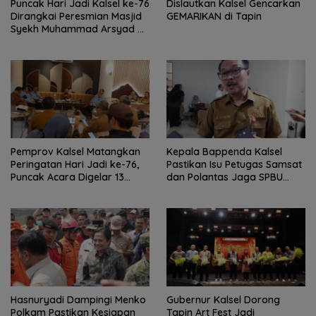
Puncak Hari Jadi Kalsel ke-76
Dislautkan Kalsel Gencarkan
Dirangkai Peresmian Masjid
GEMARIKAN di Tapin
Syekh Muhammad Arsyad Al
Banjari
Pemprov Kalsel Matangkan
Kepala Bappenda Kalsel
Peringatan Hari Jadi ke-76,
Pastikan Isu Petugas Samsat
Puncak Acara Digelar 13
dan Polantas Jaga SPBU
Agustus di Banjarbaru
Mulai 1 Agustus Adalah Hoaks
Hasnuryadi Dampingi Menko
Gubernur Kalsel Dorong
Polkam Pastikan Kesiapan
Tapin Art Fest Jadi