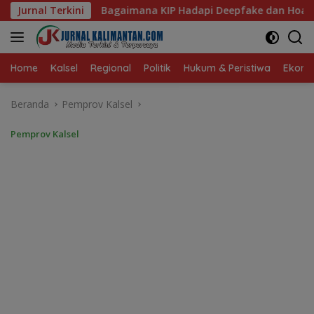
Langsung
 KIP Hadapi Deepfake dan Hoaks?
Jurnal Terkini
Dari Ruang Damai ke
ke
konten
Home
Kalsel
Regional
Politik
Hukum & Peristiwa
Ekonom
Beranda
Pemprov Kalsel
Pemprov Kalsel