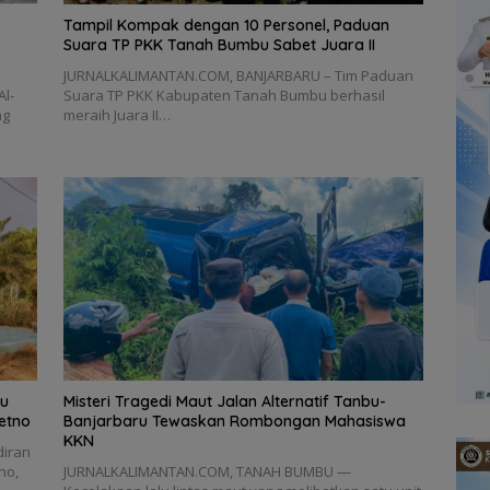
Tampil Kompak dengan 10 Personel, Paduan
Suara TP PKK Tanah Bumbu Sabet Juara II
JURNALKALIMANTAN.COM, BANJARBARU – Tim Paduan
l-
Suara TP PKK Kabupaten Tanah Bumbu berhasil
ng
meraih Juara II…
bu
Misteri Tragedi Maut Jalan Alternatif Tanbu-
etno
Banjarbaru Tewaskan Rombongan Mahasiswa
KKN
iran
no,
JURNALKALIMANTAN.COM, TANAH BUMBU —