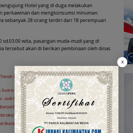
 pengujung Hotel yang di duga melakukan
atan perkawinan dan mengkonsumsi minuman.
ya sebanyak 28 orang terdiri dari 18 perempuan
00 sd.03.00 wita, pasangan muda-mudi yang di
a tersebut akan di berikan pembinaan oleh dinas
X
anah Bumbu Perkuat Syiar Al-Qur’an dan Generasi
 Suara TP PKK Tanah Bumbu Sabet Juara II
bu Jadi Ruang Berkumpul Warga Desa Madu Retno
nbu-Banjarbaru Tewaskan Rombongan Mahasiswa KKN
braka 2026, Tekankan Disiplin dan Integritas
ntai Bunati Lewat Penanaman 1.000 Mangrove