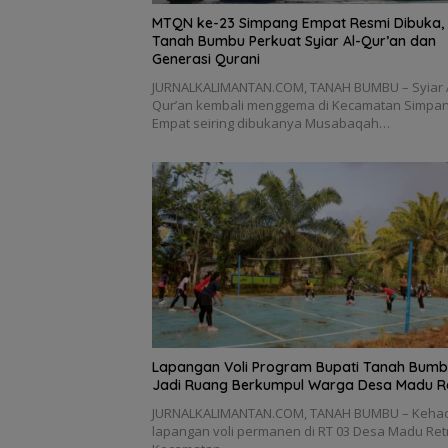
MTQN ke-23 Simpang Empat Resmi Dibuka,
Tanah Bumbu Perkuat Syiar Al-Qur’an dan
Generasi Qurani
JURNALKALIMANTAN.COM, TANAH BUMBU – Syiar A
Qur’an kembali menggema di Kecamatan Simpa
Empat seiring dibukanya Musabaqah…
Lapangan Voli Program Bupati Tanah Bum
Jadi Ruang Berkumpul Warga Desa Madu R
JURNALKALIMANTAN.COM, TANAH BUMBU – Kehad
lapangan voli permanen di RT 03 Desa Madu Ret