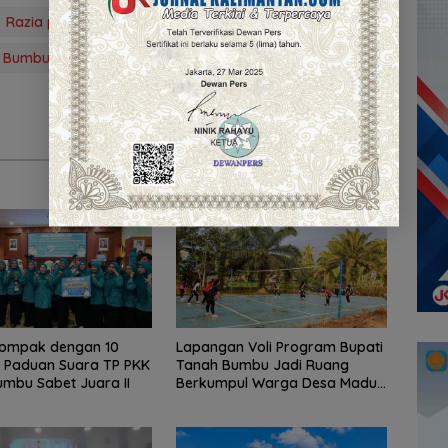
Razia penertiban Tempat Hiburan Malam
h Bumbu
Satuan Polisi Pamong Praja
Tanbu
Kompak dengan 10
Lapangan Voli Program Bupati
, Paduan Suara TP PKK
Tanah Bumbu Jadi Ruang
mbu Sabet Juara II
Berkumpul Warga Desa Madu
Retno