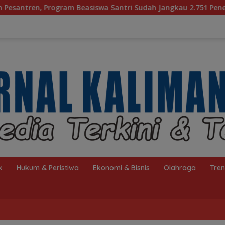
 Santri Sudah Jangkau 2.751 Penerima
Bagaimana KIP 
k
Hukum & Peristiwa
Ekonomi & Bisnis
Olahraga
Tre