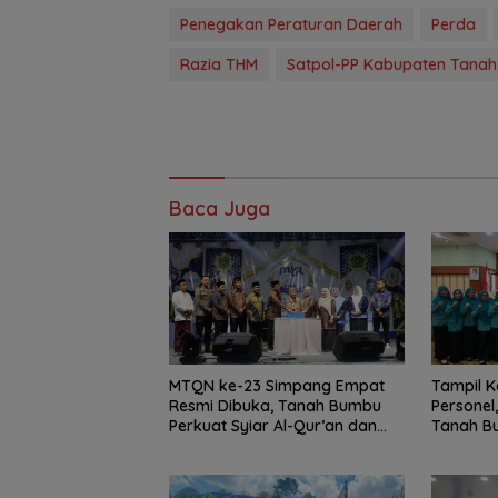
Penegakan Peraturan Daerah
Perda
Razia THM
Satpol-PP Kabupaten Tana
Baca Juga
MTQN ke-23 Simpang Empat
Tampil 
Resmi Dibuka, Tanah Bumbu
Personel
Perkuat Syiar Al-Qur’an dan
Tanah Bu
Generasi Qurani