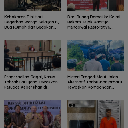
Kebakaran Dini Hari
Dari Ruang Damai ke Kejati,
Gegerkan Warga Kelayan B,
Rekam Jejak Radityo
Dua Rumah dan Bedakan
Mengawal Restorative
Terbakar
Justice
Praperadilan Gagal, Kasus
Misteri Tragedi Maut Jalan
Tabrak Lari yang Tewaskan
Alternatif Tanbu-Banjarbaru
Petugas Kebersihan di
Tewaskan Rombongan
Banjarmasin Masuk Tahap
Mahasiswa KKN
Persidangan