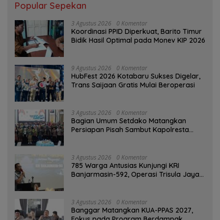
Popular Sepekan
3 Agustus 2026
0 Komentar
Koordinasi PPID Diperkuat, Barito Timur
Bidik Hasil Optimal pada Monev KIP 2026
9 Agustus 2026
0 Komentar
HubFest 2026 Kotabaru Sukses Digelar,
Trans Saijaan Gratis Mulai Beroperasi
3 Agustus 2026
0 Komentar
Bagian Umum Setdako Matangkan
Persiapan Pisah Sambut Kapolresta
Banjarmasin
3 Agustus 2026
0 Komentar
785 Warga Antusias Kunjungi KRI
Banjarmasin-592, Operasi Trisula Jaya
Tinggalkan Kesan di Kotabaru
3 Agustus 2026
0 Komentar
‎Banggar Matangkan KUA-PPAS 2027,
Fokus pada Program Berdampak