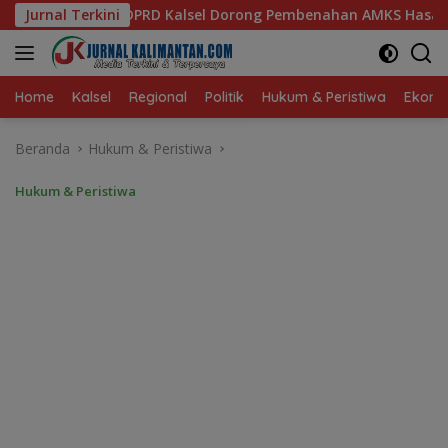
Langsung
 Dorong Pembenahan AMKS Hasanuddin
Jurnal Terkini
Ketua TP PKK Ka
ke
konten
Home
Kalsel
Regional
Politik
Hukum & Peristiwa
Ekonom
Beranda
Hukum & Peristiwa
Hukum & Peristiwa