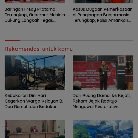
Jaringan Fredy Pratama
Kasus Dugaan Pemerkosaan
Terungkap, Gubernur Muhidin
di Penginapan Banjarmasin
Dukung Langkah Tegas
Terungkap, Polisi Amankan
Polda Kalsel
Tersangka
Rekomendasi untuk kamu
Kebakaran Dini Hari
Dari Ruang Damai ke Kejati,
Gegerkan Warga Kelayan B,
Rekam Jejak Radityo
Dua Rumah dan Bedakan
Mengawal Restorative
Terbakar
Justice