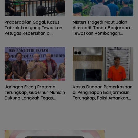
Praperadilan Gagal, Kasus
Misteri Tragedi Maut Jalan
Tabrak Lari yang Tewaskan
Alternatif Tanbu-Banjarbaru
Petugas Kebersihan di
Tewaskan Rombongan
Banjarmasin Masuk Tahap
Mahasiswa KKN
Persidangan
Jaringan Fredy Pratama
Kasus Dugaan Pemerkosaan
Terungkap, Gubernur Muhidin
di Penginapan Banjarmasin
Dukung Langkah Tegas
Terungkap, Polisi Amankan
Polda Kalsel
Tersangka