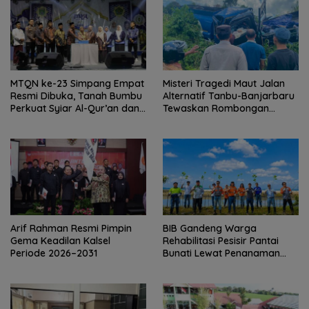
MTQN ke-23 Simpang Empat
Misteri Tragedi Maut Jalan
Resmi Dibuka, Tanah Bumbu
Alternatif Tanbu-Banjarbaru
Perkuat Syiar Al-Qur’an dan
Tewaskan Rombongan
Generasi Qurani
Mahasiswa KKN
Arif Rahman Resmi Pimpin
BIB Gandeng Warga
Gema Keadilan Kalsel
Rehabilitasi Pesisir Pantai
Periode 2026–2031
Bunati Lewat Penanaman
1.000 Mangrove