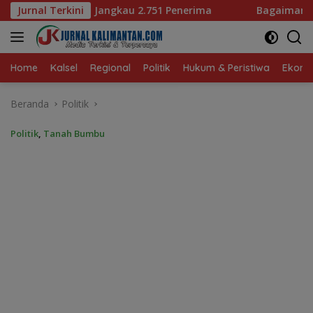
Langsung
751 Penerima
Jurnal Terkini
Bagaimana KIP Hadapi Deepfake dan Hoa
ke
konten
Home
Kalsel
Regional
Politik
Hukum & Peristiwa
Ekonom
Beranda
Politik
Politik
,
Tanah Bumbu