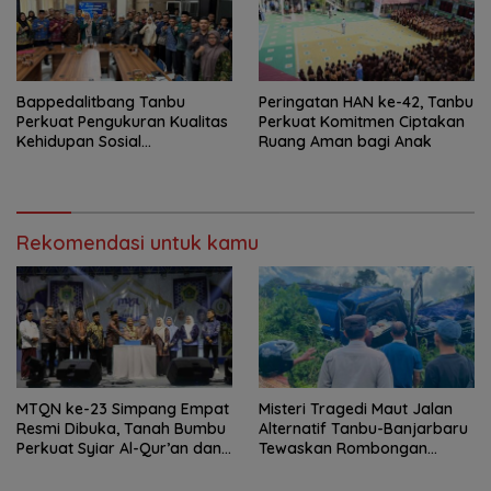
Bappedalitbang Tanbu
Peringatan HAN ke-42, Tanbu
Perkuat Pengukuran Kualitas
Perkuat Komitmen Ciptakan
Kehidupan Sosial
Ruang Aman bagi Anak
Masyarakat
Rekomendasi untuk kamu
MTQN ke-23 Simpang Empat
Misteri Tragedi Maut Jalan
Resmi Dibuka, Tanah Bumbu
Alternatif Tanbu-Banjarbaru
Perkuat Syiar Al-Qur’an dan
Tewaskan Rombongan
Generasi Qurani
Mahasiswa KKN