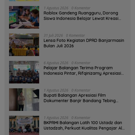
1 Agustus 2026
0 Komentar
Roblox Gandeng Ruangguru, Dorong
Siswa Indonesia Belajar Lewat Kreasi
Digital
31 Juli 2026
0 Komentar
Lensa Foto Kegiatan DPRD Banjarmasin
Bulan Juli 2026
6 Agustus 2026
0 Komentar
Pelajar Balangan Terima Program
Indonesia Pintar, Rifqinizamy Apresiasi
Komitmen Pemkab
1 Agustus 2026
0 Komentar
Bupati Balangan Apresiasi Film
Dokumenter Banjir Bandang Tebing
Tinggi sebagai Media Edukasi
1 Agustus 2026
0 Komentar
BKPRMI Balangan Latih 100 Ustadz dan
Ustadzah, Perkuat Kualitas Pengajar Al-
Qur’an