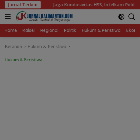
Langsung
ondusivitas HSS, Intelkam Polda Kalsel Dorong Persatuan dan 
Jurnal Terkini
ke
konten
Home
Kalsel
Regional
Politik
Hukum & Peristiwa
Ekonom
Beranda
Hukum & Peristiwa
Hukum & Peristiwa