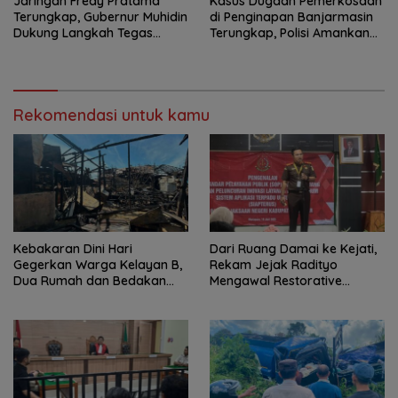
Jaringan Fredy Pratama
Kasus Dugaan Pemerkosaan
Terungkap, Gubernur Muhidin
di Penginapan Banjarmasin
Dukung Langkah Tegas
Terungkap, Polisi Amankan
Polda Kalsel
Tersangka
Rekomendasi untuk kamu
Kebakaran Dini Hari
Dari Ruang Damai ke Kejati,
Gegerkan Warga Kelayan B,
Rekam Jejak Radityo
Dua Rumah dan Bedakan
Mengawal Restorative
Terbakar
Justice