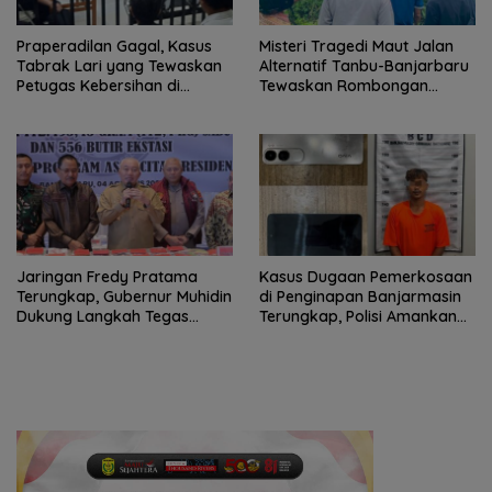
Praperadilan Gagal, Kasus
Misteri Tragedi Maut Jalan
Tabrak Lari yang Tewaskan
Alternatif Tanbu-Banjarbaru
Petugas Kebersihan di
Tewaskan Rombongan
Banjarmasin Masuk Tahap
Mahasiswa KKN
Persidangan
Jaringan Fredy Pratama
Kasus Dugaan Pemerkosaan
Terungkap, Gubernur Muhidin
di Penginapan Banjarmasin
Dukung Langkah Tegas
Terungkap, Polisi Amankan
Polda Kalsel
Tersangka