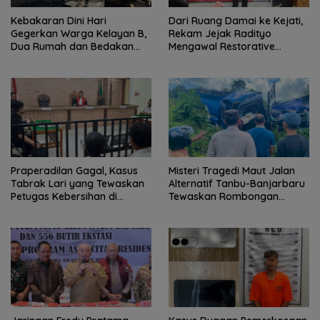
Kebakaran Dini Hari
Dari Ruang Damai ke Kejati,
Gegerkan Warga Kelayan B,
Rekam Jejak Radityo
Dua Rumah dan Bedakan
Mengawal Restorative
Terbakar
Justice
Praperadilan Gagal, Kasus
Misteri Tragedi Maut Jalan
Tabrak Lari yang Tewaskan
Alternatif Tanbu-Banjarbaru
Petugas Kebersihan di
Tewaskan Rombongan
Banjarmasin Masuk Tahap
Mahasiswa KKN
Persidangan