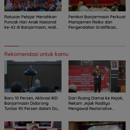
Ratusan Pelajar Meriahkan
Pemkot Banjarmasin Perkuat
Puncak Hari Anak Nasional
Manajemen Risiko dan
ke-42 di Banjarmasin, Wali
Pengendalian Gratifikasi
Kota Ajak Wujudkan
Cegah Korupsi
Generasi Emas
Rekomendasi untuk kamu
Baru 10 Persen, Aktivasi IKD
Dari Ruang Damai ke Kejati,
Banjarmasin Didorong
Rekam Jejak Radityo
Tuntas 90 Persen dalam Dua
Mengawal Restorative
Bulan
Justice