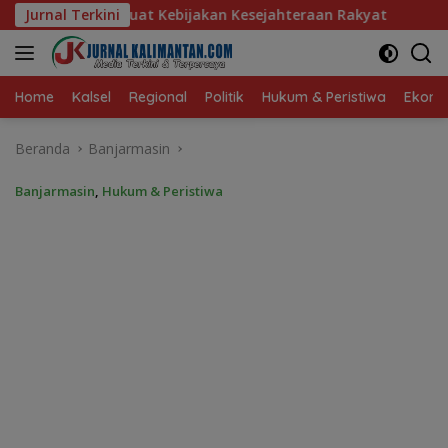
Langsung
ijakan Kesejahteraan Rakyat
Jurnal Terkini
Baru 10 Persen, Aktivasi 
ke
konten
Home
Kalsel
Regional
Politik
Hukum & Peristiwa
Ekonom
Beranda
Banjarmasin
Banjarmasin
,
Hukum & Peristiwa