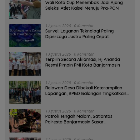
Wali Kota Cup Menembak Jadi Ajang
Seleksi Atlet Kalsel Menuju Pra-PON
1 Agustus 2026
0 Komentar
Survei: Layanan Teknologi Paling
Dipercaya Justru Paling Cepat
Ditinggalkan Saat Bermasalah
1 Agustus 2026
0 Komentar
‎Terpilih Secara Aklamasi, Hj Ananda
Resmi Pimpin PMI Kota Banjarmasin
1 Agustus 2026
0 Komentar
Relawan Desa Dibekali Keterampilan
Lapangan, BPBD Balangan Tingkatkan
Kesiapsiagaan Bencana
1 Agustus 2026
0 Komentar
Patroli Tengah Malam, Satlantas
Polresta Banjarmasin Sasar
Pelanggaran dan Balap Liar
2 Agustus 2026
0 Komentar