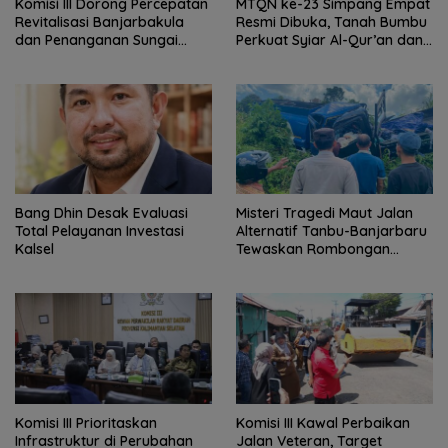
‎Komisi III Dorong Percepatan
MTQN ke-23 Simpang Empat
Revitalisasi Banjarbakula
Resmi Dibuka, Tanah Bumbu
dan Penanganan Sungai
Perkuat Syiar Al-Qur’an dan
Batola
Generasi Qurani
‎Bang Dhin Desak Evaluasi
Misteri Tragedi Maut Jalan
Total Pelayanan Investasi
Alternatif Tanbu-Banjarbaru
Kalsel
Tewaskan Rombongan
Mahasiswa KKN
‎Komisi III Prioritaskan
Komisi III Kawal Perbaikan
Infrastruktur di Perubahan
Jalan Veteran, Target