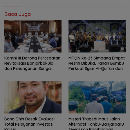
Baca Juga
‎Komisi III Dorong Percepatan
MTQN ke-23 Simpang Empat
Revitalisasi Banjarbakula
Resmi Dibuka, Tanah Bumbu
dan Penanganan Sungai
Perkuat Syiar Al-Qur’an dan
Batola
Generasi Qurani
‎Bang Dhin Desak Evaluasi
Misteri Tragedi Maut Jalan
Total Pelayanan Investasi
Alternatif Tanbu-Banjarbaru
Kalsel
Tewaskan Rombongan