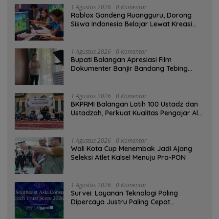
1 Agustus 2026
0 Komentar
Roblox Gandeng Ruangguru, Dorong
Siswa Indonesia Belajar Lewat Kreasi
Digital
1 Agustus 2026
0 Komentar
Bupati Balangan Apresiasi Film
Dokumenter Banjir Bandang Tebing
Tinggi sebagai Media Edukasi
1 Agustus 2026
0 Komentar
BKPRMI Balangan Latih 100 Ustadz dan
Ustadzah, Perkuat Kualitas Pengajar Al-
Qur’an
1 Agustus 2026
0 Komentar
Wali Kota Cup Menembak Jadi Ajang
Seleksi Atlet Kalsel Menuju Pra-PON
1 Agustus 2026
0 Komentar
Survei: Layanan Teknologi Paling
Dipercaya Justru Paling Cepat
Ditinggalkan Saat Bermasalah