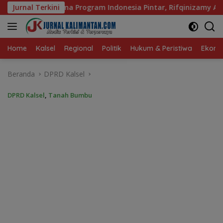
Langsung
Indonesia Pintar, Rifqinizamy Apresiasi Komitmen Pemkab
Jurnal Terkini
ke
konten
Home
Kalsel
Regional
Politik
Hukum & Peristiwa
Ekonom
Beranda
DPRD Kalsel
DPRD Kalsel
,
Tanah Bumbu