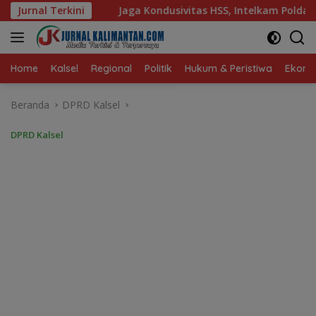
Langsung
ondusivitas HSS, Intelkam Polda Kalsel Dorong Persatuan dan 
Jurnal Terkini
ke
konten
Home
Kalsel
Regional
Politik
Hukum & Peristiwa
Ekonom
Beranda
DPRD Kalsel
DPRD Kalsel