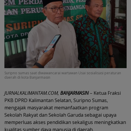
Suripno sumas saat diwawancarai wartawan Usai sosialisasi peraturan
daerah di kota Banjarmasin
‎JURNALKALIMANTAM.COM,
BANJARMASIN
– Ketua Fraksi
PKB DPRD Kalimantan Selatan, Suripno Sumas,
mengajak masyarakat memanfaatkan program
Sekolah Rakyat dan Sekolah Garuda sebagai upaya
memperluas akses pendidikan sekaligus meningkatkan
kualitas sumber daya manusia di daerah.