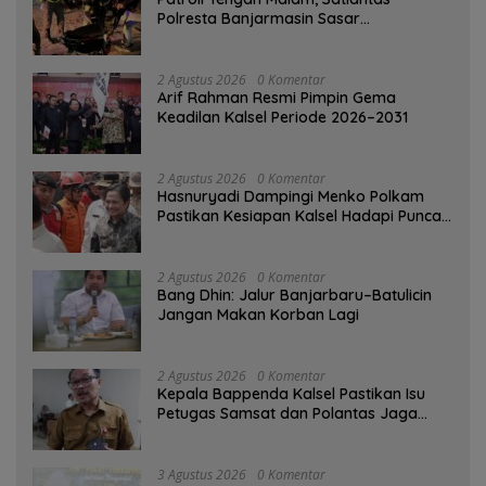
Polresta Banjarmasin Sasar
Pelanggaran dan Balap Liar
2 Agustus 2026
0 Komentar
Arif Rahman Resmi Pimpin Gema
Keadilan Kalsel Periode 2026–2031
2 Agustus 2026
0 Komentar
Hasnuryadi Dampingi Menko Polkam
Pastikan Kesiapan Kalsel Hadapi Puncak
Musim Kemarau
2 Agustus 2026
0 Komentar
Bang Dhin: Jalur Banjarbaru–Batulicin
Jangan Makan Korban Lagi
2 Agustus 2026
0 Komentar
Kepala Bappenda Kalsel Pastikan Isu
Petugas Samsat dan Polantas Jaga
SPBU Mulai 1 Agustus Adalah Hoaks
3 Agustus 2026
0 Komentar