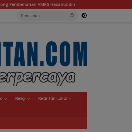
din
Ketua TP PKK Kalsel, Dorong Kreasi Olahan Ikan H
nd
Religi
Kearifan Lokal