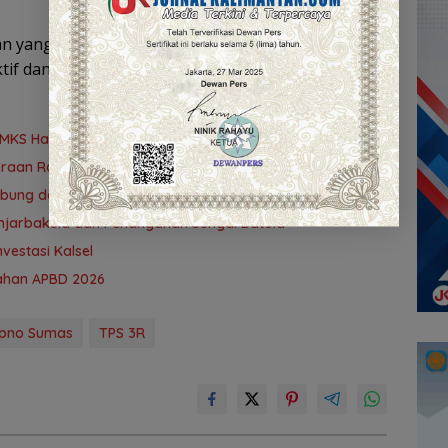
gan yang konsisten akan membuat pengelolaan
if dan bernilai ekonomi. (YUN)
AMKS Hasanuddin
teraan Rakyat
ubung demi PAD
 Banjarbakula dan Penanganan Sungai Batola
vestasi Kalsel
ubahan APBD 2026
ipno Sumas
TPS 3R