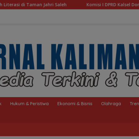
Komisi I DPRD Kalsel Dorong Pembenahan AMKS Hasanud
k
Hukum & Peristiwa
Ekonomi & Bisnis
Olahraga
Tre