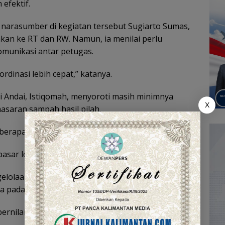
efektif.
 narasumber di kegiatan tersebut Sugiarto Sumas,
an ke RT dan RW. Namun, ia menilai perlu
omunikasi antar petugas.
ordinasi lebih cepat,” katanya.
Andai, Istiqomah, menyoroti masih minimnya
X
saran sampah hasil pilah.
erapa nilainya,” ujarnya.
sar lebih jelas dan harga lebih kompetitif.
elolaan sampah, termasuk organik, perlu
da pada pemilahan sampah dari rumah.
 bernilai ekonomi bisa dimanfaatkan dan volume ke