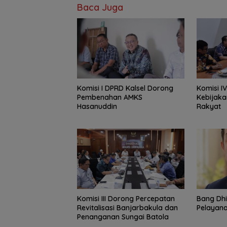
Baca Juga
Komisi I DPRD Kalsel Dorong
Komisi I
Pembenahan AMKS
Kebijaka
Hasanuddin
Rakyat
‎Komisi III Dorong Percepatan
‎Bang Dh
Revitalisasi Banjarbakula dan
Pelayana
Penanganan Sungai Batola