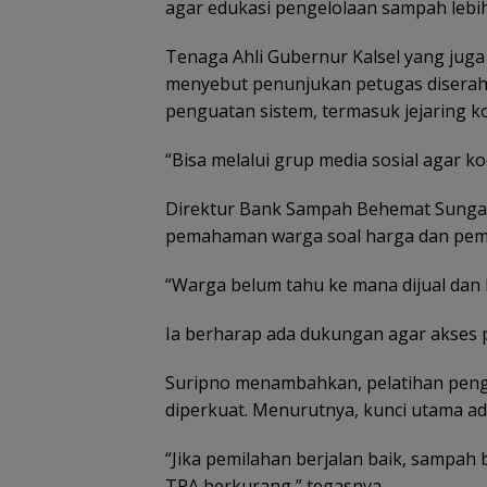
agar edukasi pengelolaan sampah lebih 
Tenaga Ahli Gubernur Kalsel yang juga
menyebut penunjukan petugas diserahk
penguatan sistem, termasuk jejaring k
“Bisa melalui grup media sosial agar ko
Direktur Bank Sampah Behemat Sungai 
pemahaman warga soal harga dan pema
“Warga belum tahu ke mana dijual dan b
Ia berharap ada dukungan agar akses pa
Suripno menambahkan, pelatihan peng
diperkuat. Menurutnya, kunci utama a
“Jika pemilahan berjalan baik, sampah
TPA berkurang,” tegasnya.