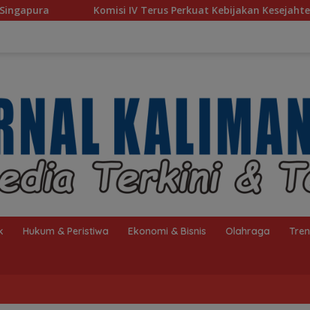
V Terus Perkuat Kebijakan Kesejahteraan Rakyat
Baru 1
k
Hukum & Peristiwa
Ekonomi & Bisnis
Olahraga
Tre