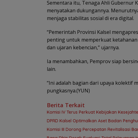
Sementara itu, Tenaga Ahli Gubernur K
menyatakan dukungannya. Menurutnya, 
menjaga stabilitas sosial di era digital.
“Pemerintah Provinsi Kalsel mengapresia
penting untuk memperkuat ketahanan m
dan ujaran kebencian,” ujarnya.
Ia menambahkan, Pemprov siap bersine
lain.
“Ini adalah bagian dari upaya kolektif 
pungkasnya.(YUN)
Berita Terkait
Komisi IV Terus Perkuat Kebijakan Kesejah
‎DPRD Kalsel Optimalkan Aset Badan Pengh
‎Komisi III Dorong Percepatan Revitalisasi
‎Bang Dhin Desak Evaluasi Total Pelayanan In