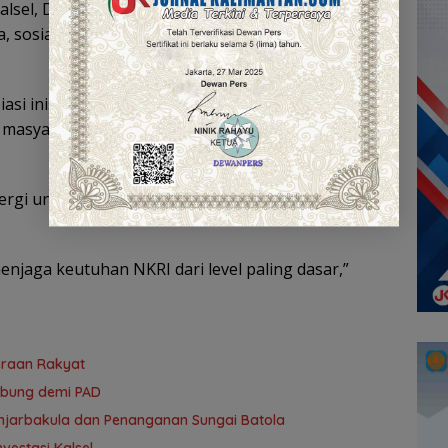
alsel, Dr. Ir. Sugiarto Sumas dalam sambutannya
sosialisasi kebangsaan sangat strategis dalam
si inisiatif ini. Sosialisasi wawasan kebangsaan
asyarakat dari pengaruh negatif seperti hoaks
rgi untuk memperluas kegiatan serupa ke wilayah
menjaga keutuhan NKRI dari level paling dasar,”
teraan Rakyat
ubung demi PAD
 Banjarbakula dan Penanganan Sungai Batola
vestasi Kalsel