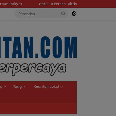
0 Persen, Aktivasi IKD Banjarmasin Didorong Tuntas 90 Persen 
nd
Religi
Kearifan Lokal