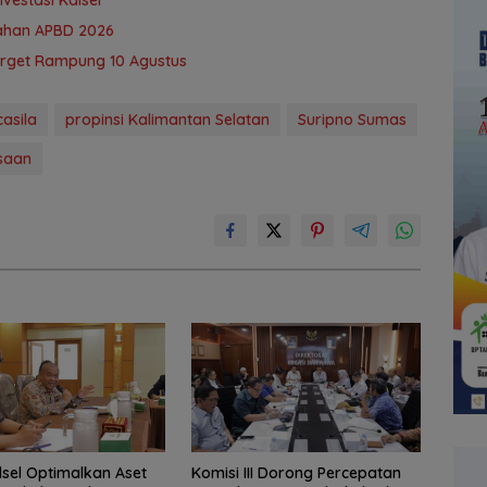
ubahan APBD 2026
Target Rampung 10 Agustus
casila
propinsi Kalimantan Selatan
Suripno Sumas
saan
lsel Optimalkan Aset
‎Komisi III Dorong Percepatan