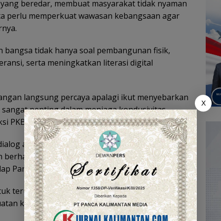
s yang beredar, membuat masyarakat tidak nyaman
kita perlu memperkuat wawasan kebangsaan agar
rnya.
 bangsa tidak hanya soal pembangunan fisik,
ansi, serta meningkatkan literasi digital
 Jangan langsung percaya apalagi ikut menyebarkan
X
 sangat penting dalam menjaga kondusivitas
si PKB ini.
ialog antara wakil rakyat dan masyarakat. Para
n berharap sosialisasi dapat rutin dilaksanakan
p Pancasila dan kebhinekaan.
tuk terus mendorong pembinaan wawasan
an karakter dan jati diri bangsa.